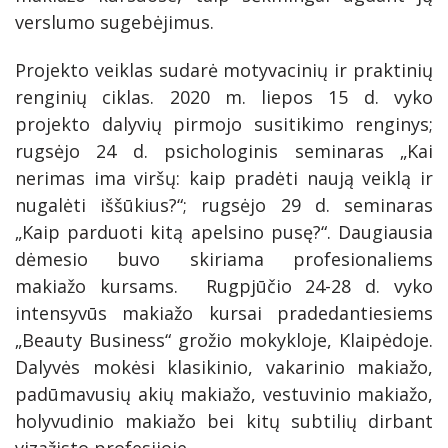
SKAISTGIRĮ
VIRTIENIŲ RAITYMO EDUKACIJA
verslumo sugebėjimus.
KREPŠINIO LEGENDOS ATGYJA JONIŠKYJE
Projekto veiklas sudarė motyvacinių ir praktinių
KLECKŲ PUOTA
renginių ciklas. 2020 m. liepos 15 d. vyko
projekto dalyvių pirmojo susitikimo renginys;
LAUMĖS TAKAIS Į SAVO VIDINĮ PASAULĮ
rugsėjo 24 d. psichologinis seminaras „Kai
nerimas ima viršų: kaip pradėti naują veiklą ir
nugalėti iššūkius?“; rugsėjo 29 d. seminaras
„Kaip parduoti kitą apelsino pusę?“. Daugiausia
dėmesio buvo skiriama profesionaliems
makiažo kursams. Rugpjūčio 24-28 d. vyko
intensyvūs makiažo kursai pradedantiesiems
„Beauty Business“ grožio mokykloje, Klaipėdoje.
Dalyvės mokėsi klasikinio, vakarinio makiažo,
padūmavusių akių makiažo, vestuvinio makiažo,
holyvudinio makiažo bei kitų subtilių dirbant