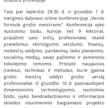
vizažisto profesijoje.
Taip pat lapkričio 29-30 d. ir gruodžio 1 d.
merginos dalyvavo online konferencijoje „Verslo
formulė grožio meistrams“. Konferencija vyko
nuotoliniu būdu, kurioje net 9 lektoriai,
pripažinti savo sričių profesionalai, skaitė
pranešimus skirtingomis verslumo, finansų,
mokesčių valdymo, pardavimų, laiko planavimo,
socialinių medijų, savęs pažinimo ir asmeninio
tobulėjimo temomis. Pristatė naujausius
įrankius, technikas ir metodus, kurie įgalina
grožio meistrą valdyti grožio verslą
profesionaliai. O gruodžio 10 d. pasinaudojant
išmaniosiomis technologijomis, nuotoliniu
būdu, įvyko bendradarbiavimo ir informacijos
sklaidos visuomeninis baigiamasis projekto