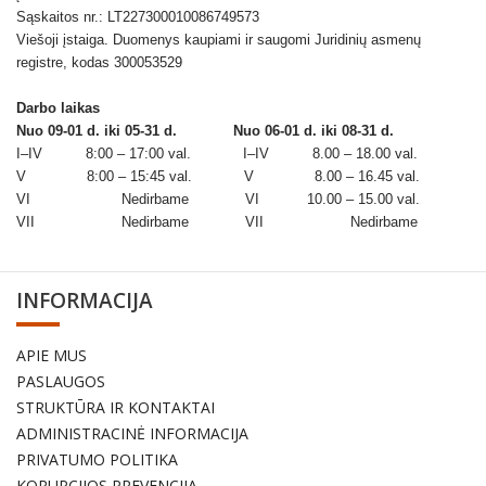
Sąskaitos nr.: LT227300010086749573
Viešoji įstaiga. Duomenys kaupiami ir saugomi Juridinių asmenų
registre, kodas 300053529
Darbo laikas
Nuo 09-01 d. iki 05-31 d.
Nuo 06-01 d. iki 08-31 d.
I–IV 8:00 – 17:00 val. I–IV 8.00 – 18.00 val.
V 8:00 – 15:45 val. V 8.00 – 16.45 val.
VI Nedirbame VI 10.00 – 15.00 val.
VII Nedirbame VII Nedirbame
INFORMACIJA
APIE MUS
PASLAUGOS
STRUKTŪRA IR KONTAKTAI
ADMINISTRACINĖ INFORMACIJA
PRIVATUMO POLITIKA
KORUPCIJOS PREVENCIJA