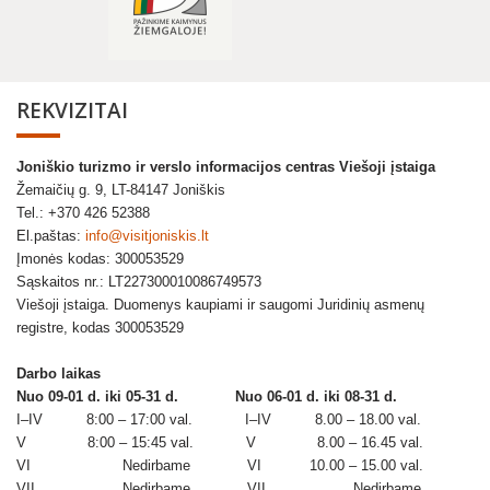
REKVIZITAI
Joniškio turizmo ir verslo informacijos centras Viešoji įstaiga
Žemaičių g. 9, LT-84147 Joniškis
Tel.: +370 426 52388
El.paštas:
info@visitjoniskis.lt
Įmonės kodas: 300053529
Sąskaitos nr.: LT227300010086749573
Viešoji įstaiga. Duomenys kaupiami ir saugomi Juridinių asmenų
registre, kodas 300053529
Darbo laikas
Nuo 09-01 d. iki 05-31 d.
Nuo 06-01 d. iki 08-31 d.
I–IV 8:00 – 17:00 val. I–IV 8.00 – 18.00 val.
V 8:00 – 15:45 val. V 8.00 – 16.45 val.
VI Nedirbame VI 10.00 – 15.00 val.
VII Nedirbame VII Nedirbame