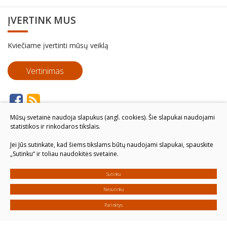
ĮVERTINK MUS
Kviečiame įvertinti mūsų veiklą
Vertinimas
Mūsų svetainė naudoja slapukus (angl. cookies). Šie slapukai naudojami
statistikos ir rinkodaros tikslais.
Jei Jūs sutinkate, kad šiems tikslams būtų naudojami slapukai, spauskite
„Sutinku“ ir toliau naudokitės svetaine.
Sutinku
Nesutinku
Parinktys