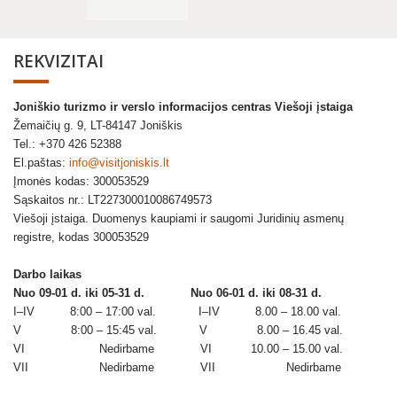
REKVIZITAI
Joniškio turizmo ir verslo informacijos centras Viešoji įstaiga
Žemaičių g. 9, LT-84147 Joniškis
Tel.: +370 426 52388
El.paštas:
info@visitjoniskis.lt
Įmonės kodas: 300053529
Sąskaitos nr.: LT227300010086749573
Viešoji įstaiga. Duomenys kaupiami ir saugomi Juridinių asmenų
registre, kodas 300053529
Darbo laikas
Nuo 09-01 d. iki 05-31 d.
Nuo 06-01 d. iki 08-31 d.
I–IV 8:00 – 17:00 val. I–IV 8.00 – 18.00 val.
V 8:00 – 15:45 val. V 8.00 – 16.45 val.
VI Nedirbame VI 10.00 – 15.00 val.
VII Nedirbame VII Nedirbame