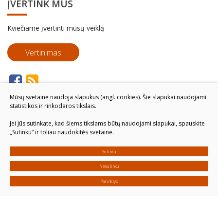
ĮVERTINK MUS
Kviečiame įvertinti mūsų veiklą
Vertinimas
Mūsų svetainė naudoja slapukus (angl. cookies). Šie slapukai naudojami
statistikos ir rinkodaros tikslais.
Jei Jūs sutinkate, kad šiems tikslams būtų naudojami slapukai, spauskite
„Sutinku“ ir toliau naudokitės svetaine.
Sutinku
Nesutinku
Parinktys
© 2026. Visos teisės saugomos
Slapukų parinktys