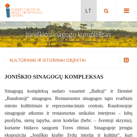
Joniškio sinagogų kompleksas
MUZIEJAI
JONIŠKIO KREPŠINIO MUZIEJUS
RELIGINIS PAVELDAS
JONIŠKIO ISTORIJOS IR KULTŪROS
JONIŠKIO ŠVČ. MERGELĖS MARIJOS ĖMIMO Į
GAMTOS TAKAI
KULTŪRINIAI IR ISTORINIAI OBJEKTAI
MUZIEJUS
DANGŲ BAŽNYČIA
MŪŠOS TYRELIO PAŽINTINIS TAKAS
KULTŪRINIAI IR ISTORINIAI OBJEKTAI
Muziejai
JONIŠKIO STALO TENISO MUZIEJUS
SINAGOGŲ KOMPLEKSAS
JONIŠKIO SINAGOGŲ KOMPLEKSAS
ŽAGARĖS OZO PAŽINTINIS TAKAS
ŽAGARĖS DVARO SODYBA IR PARKAS
Religinis paveldas
PRIVATUS MUZIEJUS „PUODŲ NAMAS“
NAUJOSIOS ŽAGARĖS ŠV. PETRO IR POVILO
Sinagogų kompleksą sudaro vasarinė „Baltoji“ ir žieminė
ŽAGARĖJE
BAŽNYČIA
ŽAGARĖS DVARO SODYBA IR PARKAS
SINAGOGŲ KOMPLEKSAS
Gamtos takai
„Raudonoji“ sinagogos. Restauruotos sinagogos tapo svarbiais
SANDĖLYS 1982
RAKTUVĖS PILIAKALNIS (ŽAGARĖS II
Kultūriniai ir istoriniai objektai
SKAISTGIRIO BASŲ KOJŲ TAKAS
SOFIJOS KYMANTAITĖS-ČIURLIONIENĖS
miesto kultūriniais ir reprezentaciniais centrais. Raudonojoje
PILIAKALNIS) IR IŠGANYTOJO KOPLYČIA
GIMTASIS NAMAS
sinagogoje atkurtas ir restauruotas unikalus interjeras – lubų
Žagarės dvaro sodyba ir parkas
MATO SLANČIAUSKO SODYBA
puošyba, sienų tapyba, aron kodešas (hebr. – šventoji skrynia),
JUODEIKIŲ ŠV. JONO KRIKŠTYTOJO
LIETUVOS NEPRIKLAUSOMYBĖS
Sinagogų kompleksas
BAŽNYČIA
RUDIŠKIŲ MUZIEJUS
DEŠIMTMEČIO PAMINKLAS JONIŠKYJE
kuriame būdavo saugomi Toros ritiniai. Sinagogoje įrengta
Sofijos Kymantaitės-Čiurlionienės gimtasis namas
ekspozicija „Joniškio krašto žydų istorija ir kultūra“, kuri