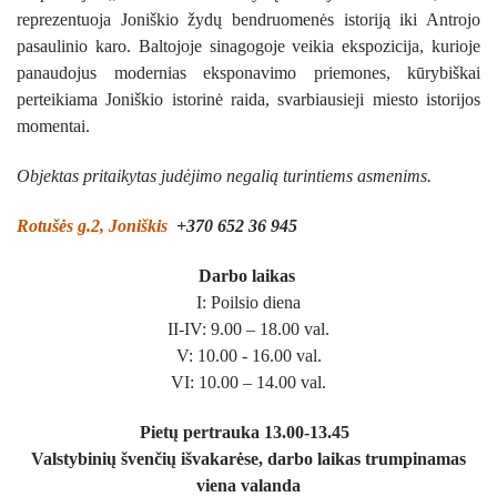
TĖVO STANISLOVO NAMELIS JUODEIKIUOSE
SAULĖS MŪŠIO PERGALĖS ATMINTIES
reprezentuoja Joniškio žydų bendruomenės istoriją iki Antrojo
Lietuvos Nepriklausomybės dešimtmečio paminklas
VIETA
Joniškyje
KALNELIO (SIDABRĖS) PILIAKALNIS
pasaulinio karo. Baltojoje sinagogoje veikia ekspozicija, kurioje
DIDŽIOSIOS DAUNORAVOS DVARAS
panaudojus modernias eksponavimo priemones, kūrybiškai
Saulės mūšio pergalės atminties vieta
JAKIŠKIŲ ŠV. IGNACO LOJOLOS (MAIRONIŲ)
perteikiama Joniškio istorinė raida, svarbiausieji miesto istorijos
KOPLYČIA
STOGASTULPIŲ SKVERELIS „NYKSTANČIŲ
Didžiosios Daunoravos dvaras
momentai.
KAIMŲ ŠVIESA“
SENOSIOS ŽAGARĖS ŠV. PETRO IR PAULIAUS
Stogastulpių skverelis „Nykstančių kaimų šviesa“
BAŽNYČIA
KITI LANKYTINI OBJEKTAI
Objektas pritaikytas judėjimo negalią turintiems asmenims.
Kiti lankytini objektai
GASČIŪNŲ ŠV. STANISLOVO KOSTKOS
PAMINKLAS-MAKETAS „ISTORINĖ JONIŠKIO
JONIŠKIO KRAŠTO ŽEMĖLAPIS
Joniškio krašto žemėlapis
Rotušės g.2, Joniškis
BAŽNYČIA
+370 652 36 945
TURGAUS AIKŠTĖ (1703 M.)“
KRIUKŲ MALDOS NAMAI
JONIŠKIO ISTORINIŲ ASMENYBIŲ FRESKA
Darbo laikas
I: Poilsio diena
KAVINĖ FORREST
FRESKA „JONIŠKIO KULTŪROS ASMENYBĖS“
II-IV: 9.00 – 18.00 val.
RESTORANAS „ŽILVINAS"
V: 10.00 - 16.00 val.
FRESKA „JONIŠKIS PRIEŠ 100 METŲ“
3* KEMPINGAS DOLCE VITA ŽAGARĖJE
VI: 10.00 – 14.00 val.
RESTORANAS „AUDRUVIS“
JOLITOS SKABLAUSKAITĖS SKVERAS
3* KEMPINGAS/SODYBA SUNNY NIGHTS CAM
MARŠRUTAI
Pietų pertrauka 13.00-13.45
VIRTIENIŲ RESTORANĖLIS
ŠVEDPOLIO ŠALTINIS
VIEŠBUTIS „ŠIAURĖS VARTAI“ 3*
PAŽINKIME KAIMYNUS ŽIEMGALOJE
CAMINO LITUANO MARŠRUTAS
Valstybinių švenčių išvakarėse, darbo laikas trumpinamas
VERSLO PRADŽIA
PICERIJA DOLCE VITA ŽAGARĖJE
VERŠIŲ ĄŽUOLAS
viena valanda
VILA „AUDRUVIS“