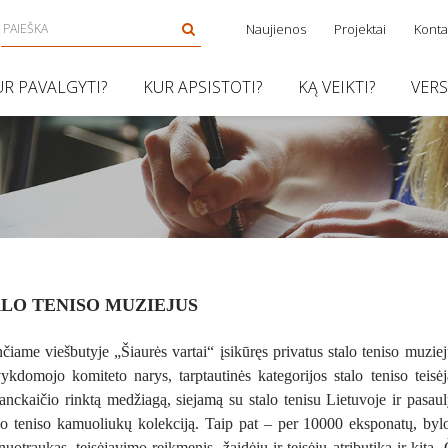
Naujienos
Projektai
Konta
UR PAVALGYTI?
KUR APSISTOTI?
KĄ VEIKTI?
VER
ALO TENISO MUZIEJUS
čiame viešbutyje „Šiaurės vartai“ įsikūręs privatus stalo teniso muziejus
vykdomojo komiteto narys, tarptautinės kategorijos stalo teniso teis
nckaičio rinktą medžiagą, siejamą su stalo tenisu Lietuvoje ir pasau
o teniso kamuoliukų kolekciją. Taip pat – per 10000 eksponatų, byloj
nuotraukas, teisėjavimo reikmenis, žaidėjų ir teisėjų atributiką ir kita