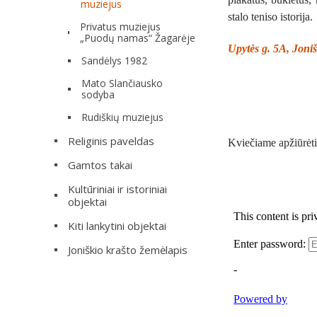
muziejus
stalo teniso istorija.
Privatus muziejus
„Puodų namas“ Žagarėje
Upytės g. 5A, Joniš
Sandėlys 1982
Mato Slančiausko
sodyba
Rudiškių muziejus
Religinis paveldas
Kviečiame apžiūrėti
Gamtos takai
Kultūriniai ir istoriniai
objektai
Kiti lankytini objektai
Joniškio krašto žemėlapis