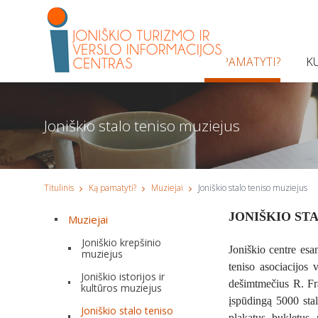
KĄ PAMATYTI?
K
Joniškio stalo teniso muziejus
Titulinis
Ką pamatyti?
Muziejai
Joniškio stalo teniso muziejus
JONIŠKIO ST
Muziejai
Joniškio krepšinio
Joniškio centre esan
muziejus
teniso asociacijos 
Joniškio istorijos ir
dešimtmečius R. Fra
kultūros muziejus
įspūdingą 5000 stal
Joniškio stalo teniso
plakatus, bukletus, 