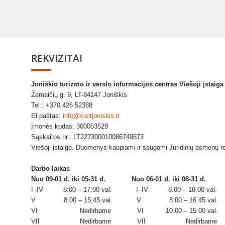
REKVIZITAI
Joniškio turizmo ir verslo informacijos centras Viešoji įstaig
Žemaičių g. 9, LT-84147 Joniškis
Tel.: +370 426 52388
El.paštas:
info@visitjoniskis.lt
Įmonės kodas: 300053529
Sąskaitos nr.: LT227300010086749573
Viešoji įstaiga. Duomenys kaupiami ir saugomi Juridinių asmenų r
Darbo laikas
Nuo 09-01 d. iki 05-31 d.
Nuo 06-01 d. iki 08-31 d.
I–IV 8:00 – 17:00 val. I–IV 8.00 – 18.00 val.
V 8:00 – 15:45 val. V 8.00 – 16.45 val.
VI Nedirbame VI 10.00 – 15.00 val.
VII Nedirbame VII Nedirbame