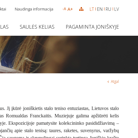
A+
ktai
Naudinga informacija
LT
EN
RU
LV
-A
SLAS
SAULĖS KELIAS
PAGAMINTA JONIŠKYJE
Atgal
. Jį įkūrė joniškietis stalo teniso entuziastas, Lietuvos stalo
ėjas Romualdas Franckaitis. Muziejuje galima apžiūrėti kelis
lyje. Ekspozicijoje pamatysite kolekcininko pasididžiavimą –
ančių apie stalo tenisą: taures, raketes, suvenyrus, varžybų
. Čia saugoma ir skrupulingai surinkta turtinga Joniškio krašto