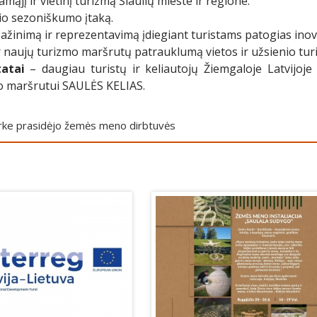
amąjį ir vietinį turizmą Šiaulių mieste ir regione.
nio sezoniškumo įtaką.
 pažinimą ir reprezentavimą įdiegiant turistams patogias in
ir naujų turizmo maršrutų patrauklumą vietos ir užsienio tu
tatai
– daugiau turistų ir keliautojų Žiemgaloje Latvijoje 
 maršrutui SAULĖS KELIAS.
arke prasidėjo žemės meno dirbtuvės