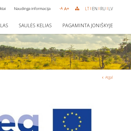
A+
ktai
Naudinga informacija
LT
EN
RU
LV
-A
SLAS
SAULĖS KELIAS
PAGAMINTA JONIŠKYJE
Atgal