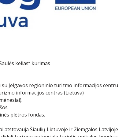
aulės kelias“ kūrimas
 su Jelgavos regioninio turizmo informacijos centru
 turizmo informacijos centras (Lietuva)
 mėnesiai).
šos.
inės plėtros fondas.
i atstovauja Šiaulių Lietuvoje ir Žiemgalos Latvijoje
s didelį turizmo potencialą turintis unikalus bendras