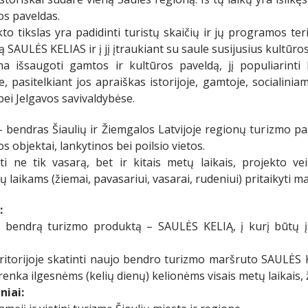
os paveldas.
to tikslas yra padidinti turistų skaičių ir jų programos te
 SAULĖS KELIAS ir į jį įtraukiant su saule susijusius kultūr
ma išsaugoti gamtos ir kultūros paveldą, jį populiarinti
, pasitelkiant jos apraiškas istorijoje, gamtoje, socialiniam
 bei Jelgavos savivaldybėse.
bendras Šiaulių ir Žiemgalos Latvijoje regionų turizmo pasi
s objektai, lankytinos bei poilsio vietos.
uti ne tik vasarą, bet ir kitais metų laikais, projekto 
 laikams (žiemai, pavasariui, vasarai, rudeniui) pritaikyti m
i:
ą bendrą turizmo produktą – SAULĖS KELIĄ, į kurį būtų įt
itorijoje skatinti naujo bendro turizmo maršruto SAULĖS K
sirenka ilgesnėms (kelių dienų) kelionėms visais metų laikais
niai: