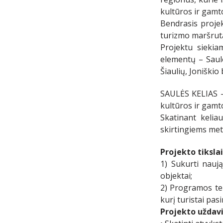
kultūros ir gamt
Bendrasis projek
turizmo maršrutą
Projektu siekia
elementų – Saule
Šiaulių, Joniškio
SAULĖS KELIAS – 
kultūros ir gamto
Skatinant kelia
skirtingiems metų
Projekto tiksla
1) Sukurti nauj
objektai;
2) Programos ter
kurį turistai pa
Projekto uždavi