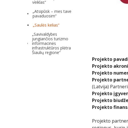
veiklas“
„Atsipūsk – mes tave
pavaduosim“
„Saulės kelias“
„Savivaldybes
jungiančios turizmo
informacinės
infrastruktūros plėtra
Šiaulių regione“
Projekto pavad
Projekto akron
Projekto numer
Projekto partne
(Latvija) Partner
Projekto įgyve
Projekto biudže
Projekto finans
Projekto partneri
regionus, kurie i