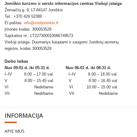
Joniškio turizmo ir verslo informacijos centras Viešoji įstaiga
Žemaičių g. 9, LT-84147 Joniškis
Tel.: +370 426 52388
El.paštas:
info@visitjoniskis.lt
Įmonės kodas: 300053529
Sąskaitos nr.: LT227300010086749573
Viešoji įstaiga. Duomenys kaupiami ir saugomi Juridinių asmenų
registre, kodas 300053529
Darbo laikas
Nuo 09-01 d. iki 05-31 d.
Nuo 06-01 d. iki 08-31 d.
I–IV 8:00 – 17:00 val. I–IV 8.00 – 18.00 val.
V 8:00 – 15:45 val. V 8.00 – 16.45 val.
VI Nedirbame VI 10.00 – 15.00 val.
VII Nedirbame VII Nedirbame
INFORMACIJA
APIE MUS