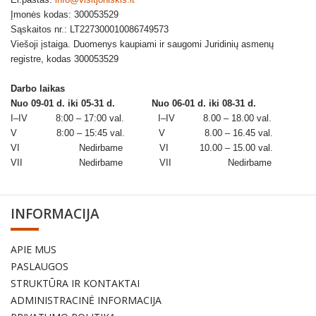
Įmonės kodas: 300053529
Sąskaitos nr.: LT227300010086749573
Viešoji įstaiga. Duomenys kaupiami ir saugomi Juridinių asmenų
registre, kodas 300053529
Darbo laikas
Nuo 09-01 d. iki 05-31 d.
Nuo 06-01 d. iki 08-31 d.
I–IV 8:00 – 17:00 val. I–IV 8.00 – 18.00 val.
V 8:00 – 15:45 val. V 8.00 – 16.45 val.
VI Nedirbame VI 10.00 – 15.00 val.
VII Nedirbame VII Nedirbame
INFORMACIJA
APIE MUS
PASLAUGOS
STRUKTŪRA IR KONTAKTAI
ADMINISTRACINĖ INFORMACIJA