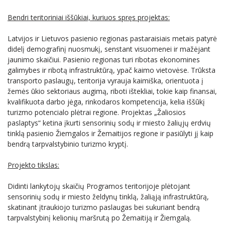
SKAISTGIRĮ
VIRTIENIŲ RAITYMO EDUKACIJA
Bendri teritoriniai iššūkiai, kuriuos spręs projektas:
KREPŠINIO LEGENDOS ATGYJA JONIŠKYJE
Latvijos ir Lietuvos pasienio regionas pastaraisiais metais patyrė
KLECKŲ PUOTA
didelį demografinį nuosmukį, senstant visuomenei ir mažėjant
jaunimo skaičiui. Pasienio regionas turi ribotas ekonomines
LAUMĖS TAKAIS Į SAVO VIDINĮ PASAULĮ
galimybes ir ribotą infrastruktūrą, ypač kaimo vietovėse. Trūksta
transporto paslaugų, teritorija vyrauja kaimiška, orientuota į
žemės ūkio sektoriaus augimą, riboti ištekliai, tokie kaip finansai,
kvalifikuota darbo jėga, rinkodaros kompetencija, kelia iššūkį
turizmo potencialo plėtrai regione. Projektas „Žaliosios
paslaptys“ ketina įkurti sensorinių sodų ir miesto žaliųjų erdvių
tinklą pasienio Žiemgalos ir Žemaitijos regione ir pasiūlyti jį kaip
bendrą tarpvalstybinio turizmo kryptį.
Projekto tikslas:
Didinti lankytojų skaičių Programos teritorijoje plėtojant
sensorinių sodų ir miesto želdynų tinklą, žaliąją infrastruktūrą,
skatinant įtraukiojo turizmo paslaugas bei sukuriant bendrą
tarpvalstybinį kelionių maršrutą po Žemaitiją ir Žiemgalą.