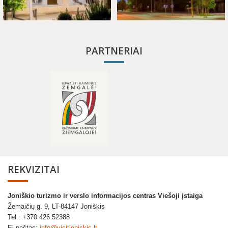
PARTNERIAI
REKVIZITAI
Joniškio turizmo ir verslo informacijos centras Viešoji įstaiga
Žemaičių g. 9, LT-84147 Joniškis
Tel.: +370 426 52388
El.paštas:
info@visitjoniskis.lt