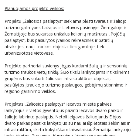
Planuojamos projekto veiklos:
Projektu „Žaliosios paslaptys“ siekiama plėsti tvaraus ir žaliojo
turizmo galimybes Latvijos ir Lietuvos pasienyje. Žiemgaloje ir
Žemaitijoje bus sukurtas unikalus kelionių maršrutas „Pojūčių
paslaptys“, bus pasiūlytos įvairios rekreacinės ir patirčių
atrakcijos, nauji traukos objektai tiek gamtoje, tiek
urbanizuotose vietovėse.
Projekto partneriai suvienys jėgas kurdami žaliųjų ir sensorinių
turizmo traukos vietų tinklą. Šiuo tikslu lankytojams ir tikslinėms
grupėms bus sukurti žaliosios infrastruktūros objektai,
pasiūlytos įtraukiojo turizmo paslaugos, gebėjimų stiprinimo ir
regiono garsinimo veiklos.
Projektas „Žaliosios paslaptys“ Iecavos mieste pakvies
lankytojus ir vietos gyventojus pažinti Iecavos dvaro parko ir
žaliojo labirinto paslaptis. Netoli Jelgavos žaliuojantis Elėjos
dvaro parkas pasitiks lankytojus su naujai išplėtotais želdiniais ir
infrastruktūra, skirta kokybiškam laisvalaikiui. Žemaitija lankytojų
lauks Ventos, Tytuvėnų, Kurtuvėnų, Varnių regioniniuose