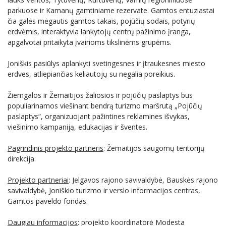
parkuose ir Kamanų gamtiniame rezervate. Gamtos entuziastai
čia galės mėgautis gamtos takais, pojūčių sodais, potyrių
erdvėmis, interaktyvia lankytojų centrų pažinimo įranga,
apgalvotai pritaikyta įvairioms tikslinėms grupėms.
Joniškis pasiūlys aplankyti svetingesnes ir įtraukesnes miesto
erdves, atliepiančias keliautojų su negalia poreikius.
Žiemgalos ir Žemaitijos žaliosios ir pojūčių paslaptys bus
populiarinamos viešinant bendrą turizmo maršrutą „Pojūčių
paslaptys“, organizuojant pažintines reklamines išvykas,
viešinimo kampaniją, edukacijas ir šventes.
Pagrindinis projekto partneris
: Žemaitijos saugomų teritorijų
direkcija.
Projekto partneriai
: Jelgavos rajono savivaldybė, Bauskės rajono
savivaldybė, Joniškio turizmo ir verslo informacijos centras,
Gamtos paveldo fondas.
Daugiau informacijos
: projekto koordinatorė Modesta