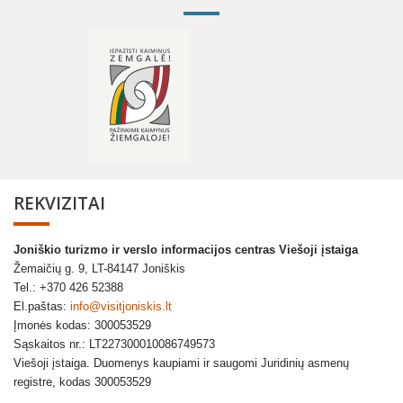
REKVIZITAI
Joniškio turizmo ir verslo informacijos centras Viešoji įstaiga
Žemaičių g. 9, LT-84147 Joniškis
Tel.: +370 426 52388
El.paštas:
info@visitjoniskis.lt
Įmonės kodas: 300053529
Sąskaitos nr.: LT227300010086749573
Viešoji įstaiga. Duomenys kaupiami ir saugomi Juridinių asmenų
registre, kodas 300053529