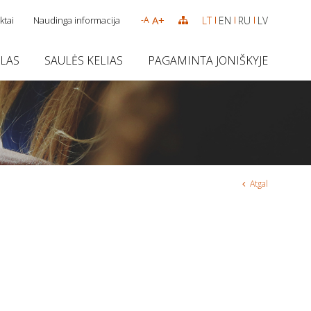
A+
ktai
Naudinga informacija
LT
EN
RU
LV
-A
SLAS
SAULĖS KELIAS
PAGAMINTA JONIŠKYJE
Atgal