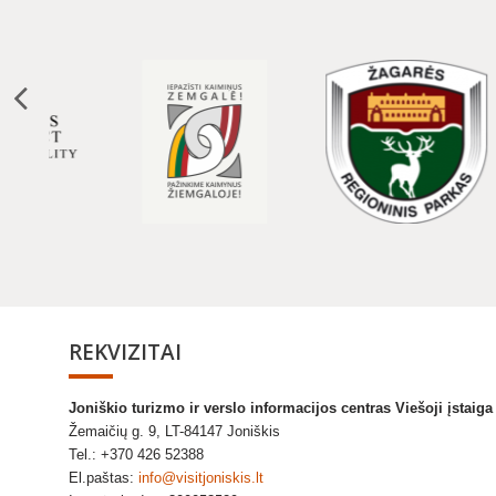
REKVIZITAI
Joniškio turizmo ir verslo informacijos centras Viešoji įstaig
Žemaičių g. 9, LT-84147 Joniškis
Tel.: +370 426 52388
El.paštas:
info@visitjoniskis.lt