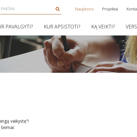
Naujienos
Projektai
Konta
UR PAVALGYTI?
KUR APSISTOTI?
KĄ VEIKTI?
VER
ingą vaikystę“!
 šeimai: