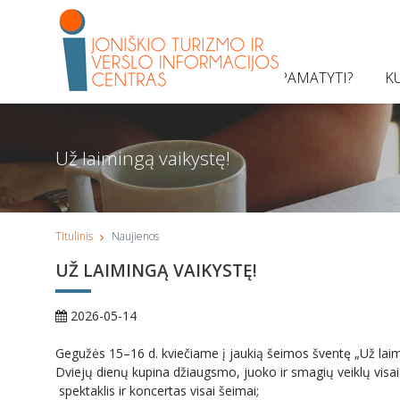
KĄ PAMATYTI?
K
Už laimingą vaikystę!
Titulinis
Naujienos
UŽ LAIMINGĄ VAIKYSTĘ!
2026-05-14
Gegužės 15–16 d. kviečiame į jaukią šeimos šventę „Už laim
Dviejų dienų kupina džiaugsmo, juoko ir smagių veiklų visai
spektaklis ir koncertas visai šeimai;