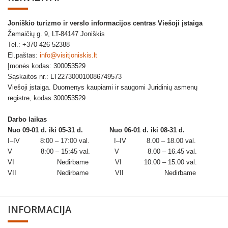
Joniškio turizmo ir verslo informacijos centras Viešoji įstaiga
Žemaičių g. 9, LT-84147 Joniškis
Tel.: +370 426 52388
El.paštas:
info@visitjoniskis.lt
Įmonės kodas: 300053529
Sąskaitos nr.: LT227300010086749573
Viešoji įstaiga. Duomenys kaupiami ir saugomi Juridinių asmenų
registre, kodas 300053529
Darbo laikas
Nuo 09-01 d. iki 05-31 d.
Nuo 06-01 d. iki 08-31 d.
I–IV 8:00 – 17:00 val. I–IV 8.00 – 18.00 val.
V 8:00 – 15:45 val. V 8.00 – 16.45 val.
VI Nedirbame VI 10.00 – 15.00 val.
VII Nedirbame VII Nedirbame
INFORMACIJA