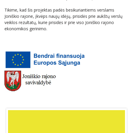
SKAISTGIRĮ
VIRTIENIŲ RAITYMO EDUKACIJA
Tikime, kad šis projektas padės besikuriantiems verslams
Joniškio rajone, įkvėps naujų idėjų, prisidės prie aukštų verslų
KREPŠINIO LEGENDOS ATGYJA JONIŠKYJE
veiklos rezultatų, kurie prisidės ir prie viso Joniškio rajono
KLECKŲ PUOTA
ekonomikos gerinimo.
LAUMĖS TAKAIS Į SAVO VIDINĮ PASAULĮ