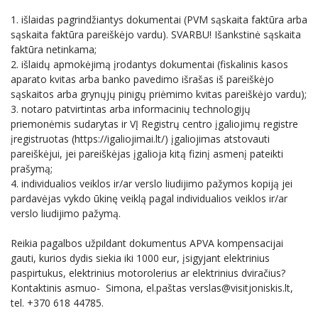
1. išlaidas pagrindžiantys dokumentai (PVM sąskaita faktūra arba
sąskaita faktūra pareiškėjo vardu). SVARBU! Išankstinė sąskaita
faktūra netinkama;
2. išlaidų apmokėjimą įrodantys dokumentai (fiskalinis kasos
aparato kvitas arba banko pavedimo išrašas iš pareiškėjo
sąskaitos arba grynųjų pinigų priėmimo kvitas pareiškėjo vardu);
3. notaro patvirtintas arba informacinių technologijų
priemonėmis sudarytas ir VĮ Registrų centro įgaliojimų registre
įregistruotas (https://igaliojimai.lt/) įgaliojimas atstovauti
pareiškėjui, jei pareiškėjas įgalioja kitą fizinį asmenį pateikti
prašymą;
4. individualios veiklos ir/ar verslo liudijimo pažymos kopiją jei
pardavėjas vykdo ūkinę veiklą pagal individualios veiklos ir/ar
verslo liudijimo pažymą.
Reikia pagalbos užpildant dokumentus APVA kompensacijai
gauti, kurios dydis siekia iki 1000 eur, įsigyjant elektrinius
paspirtukus, elektrinius motorolerius ar elektrinius dviračius?
Kontaktinis asmuo- Simona, el.paštas verslas@visitjoniskis.lt,
tel. +370 618 44785.