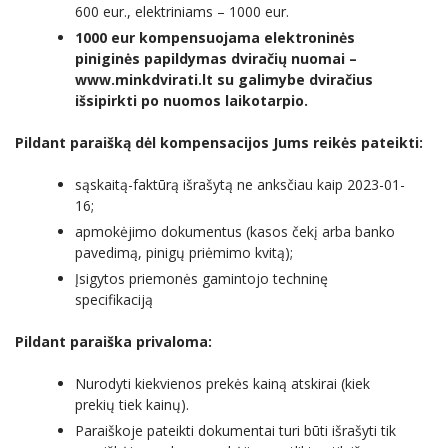
600 eur., elektriniams – 1000 eur.
SKAISTGIRĮ
VIRTIENIŲ RAITYMO EDUKACIJA
1000 eur kompensuojama elektroninės
KREPŠINIO LEGENDOS ATGYJA JONIŠKYJE
piniginės papildymas dviračių nuomai –
www.minkdvirati.lt su galimybe dviračius
KLECKŲ PUOTA
išsipirkti po nuomos laikotarpio.
LAUMĖS TAKAIS Į SAVO VIDINĮ PASAULĮ
Pildant paraišką dėl kompensacijos Jums reikės pateikti:
sąskaitą-faktūrą išrašytą ne anksčiau kaip 2023-01-
16;
apmokėjimo dokumentus (kasos čekį arba banko
pavedimą, pinigų priėmimo kvitą);
Įsigytos priemonės gamintojo techninę
specifikaciją
Pildant paraiška privaloma:
Nurodyti kiekvienos prekės kainą atskirai (kiek
prekių tiek kainų).
Paraiškoje pateikti dokumentai turi būti išrašyti tik