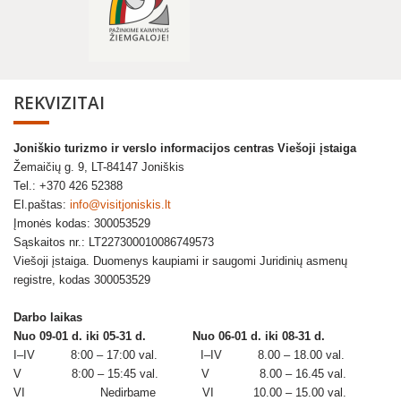
REKVIZITAI
Joniškio turizmo ir verslo informacijos centras Viešoji įstaiga
Žemaičių g. 9, LT-84147 Joniškis
Tel.: +370 426 52388
El.paštas:
info@visitjoniskis.lt
Įmonės kodas: 300053529
Sąskaitos nr.: LT227300010086749573
Viešoji įstaiga. Duomenys kaupiami ir saugomi Juridinių asmenų
registre, kodas 300053529
Darbo laikas
Nuo 09-01 d. iki 05-31 d.
Nuo 06-01 d. iki 08-31 d.
I–IV 8:00 – 17:00 val. I–IV 8.00 – 18.00 val.
V 8:00 – 15:45 val. V 8.00 – 16.45 val.
VI Nedirbame VI 10.00 – 15.00 val.