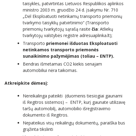
taisykles, patvirtintas Lietuvos Respublikos aplinkos
ministro 2003 m. gruodžio 24 d. įsakymu Nr. 710
„Dėl Eksploatuoti netinkamų transporto priemonių
tvarkymo taisyklių patvirtinimo“ (Transporto
priemonių tvarkytojų sąrašą rasite
čia
: Atliekų
tvarkytojų valstybės registre adresuaplinka.lt);
Transporto
priemonei išduotas Eksploatuoti
netinkamos transporto priemonės
sunaikinimo pažymėjimas (toliau – ENTP).
Bendras išmetamas CO2 kiekis senajam
automobiliui nėra taikomas.
Atkreipkite dėmesį:
Nereikalinga pateikti (duomenis tiesiogiai gaunami
iš Regitros sistemos) – ENTP, kurį gaunate utilizavę
taršų automobilį, automobilio išregistravimo
dokumento iš Regitros.
Nepateikus visų reikalingų dokumentų, paraiška bus
grąžinta tikslinti