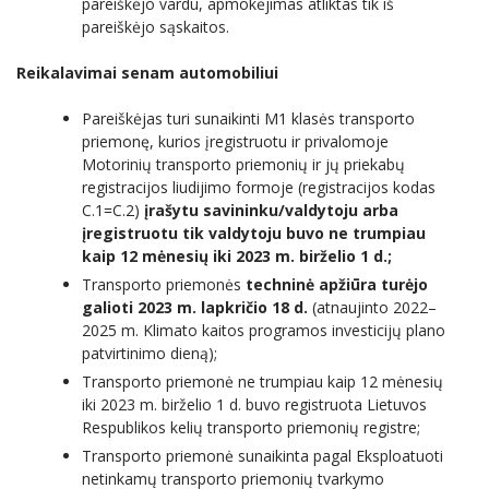
pareiškėjo vardu, apmokėjimas atliktas tik iš
pareiškėjo sąskaitos.
Reikalavimai senam automobiliui
Pareiškėjas turi sunaikinti M1 klasės transporto
priemonę, kurios įregistruotu ir privalomoje
Motorinių transporto priemonių ir jų priekabų
registracijos liudijimo formoje (registracijos kodas
C.1=C.2)
įrašytu savininku/valdytoju arba
įregistruotu tik valdytoju buvo ne trumpiau
kaip 12 mėnesių iki 2023 m. birželio 1 d.;
Transporto priemonės
techninė apžiūra turėjo
galioti 2023 m. lapkričio 18 d.
(atnaujinto 2022–
2025 m. Klimato kaitos programos investicijų plano
patvirtinimo dieną);
Transporto priemonė ne trumpiau kaip 12 mėnesių
iki 2023 m. birželio 1 d. buvo registruota Lietuvos
Respublikos kelių transporto priemonių registre;
Transporto priemonė sunaikinta pagal Eksploatuoti
netinkamų transporto priemonių tvarkymo