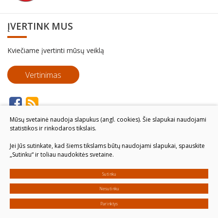
ĮVERTINK MUS
Kviečiame įvertinti mūsų veiklą
Vertinimas
Mūsų svetainė naudoja slapukus (angl. cookies). Šie slapukai naudojami
statistikos ir rinkodaros tikslais.
Jei Jūs sutinkate, kad šiems tikslams būtų naudojami slapukai, spauskite
„Sutinku“ ir toliau naudokitės svetaine.
Sutinku
Nesutinku
Parinktys