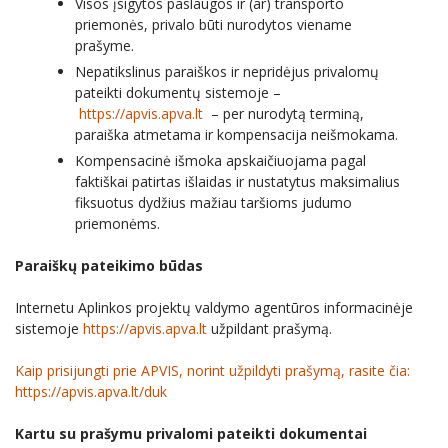
Visos įsigytos paslaugos ir (ar) transporto
priemonės, privalo būti nurodytos viename
prašyme.
Nepatikslinus paraiškos ir nepridėjus privalomų
pateikti dokumentų sistemoje –
https://apvis.apva.lt
– per nurodytą terminą,
paraiška atmetama ir kompensacija neišmokama.
Kompensacinė išmoka apskaičiuojama pagal
faktiškai patirtas išlaidas ir nustatytus maksimalius
fiksuotus dydžius mažiau taršioms judumo
priemonėms.
Paraiškų pateikimo būdas
Internetu Aplinkos projektų valdymo agentūros informacinėje
sistemoje
https://apvis.apva.lt
užpildant prašymą.
Kaip prisijungti prie APVIS, norint užpildyti prašymą, rasite čia:
https://apvis.apva.lt/duk
Kartu su prašymu privalomi pateikti dokumentai