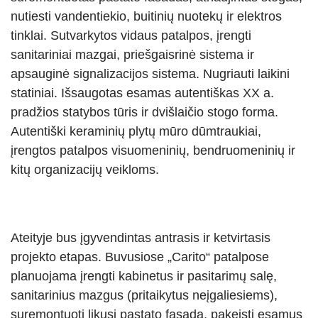
nutiesti vandentiekio, buitinių nuotekų ir elektros
tinklai. Sutvarkytos vidaus patalpos, įrengti
sanitariniai mazgai, priešgaisrinė sistema ir
apsauginė signalizacijos sistema. Nugriauti laikini
statiniai. Išsaugotas esamas autentiškas XX a.
pradžios statybos tūris ir dvišlaičio stogo forma.
Autentiški keraminių plytų mūro dūmtraukiai,
įrengtos patalpos visuomeninių, bendruomeninių ir
kitų organizacijų veikloms.
Ateityje bus įgyvendintas antrasis ir ketvirtasis
projekto etapas. Buvusiose „Carito“ patalpose
planuojama įrengti kabinetus ir pasitarimų salę,
sanitarinius mazgus (pritaikytus neįgaliesiems),
suremontuoti likusį pastato fasadą, pakeisti esamus