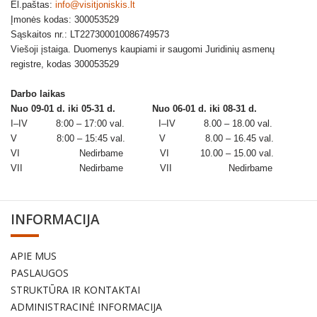
El.paštas:
info@visitjoniskis.lt
Įmonės kodas: 300053529
Sąskaitos nr.: LT227300010086749573
Viešoji įstaiga. Duomenys kaupiami ir saugomi Juridinių asmenų
registre, kodas 300053529
Darbo laikas
Nuo 09-01 d. iki 05-31 d.
Nuo 06-01 d. iki 08-31 d.
I–IV 8:00 – 17:00 val. I–IV 8.00 – 18.00 val.
V 8:00 – 15:45 val. V 8.00 – 16.45 val.
VI Nedirbame VI 10.00 – 15.00 val.
VII Nedirbame VII Nedirbame
INFORMACIJA
APIE MUS
PASLAUGOS
STRUKTŪRA IR KONTAKTAI
ADMINISTRACINĖ INFORMACIJA