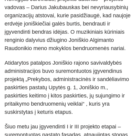
SKAISTGIRĮ
VIRTIENIŲ RAITYMO EDUKACIJA
vadovas – Darius Jakubauskas bei nevyriausybinių
organizacijų atstovai, kurie pasidžiaugė, kad naujoje
KREPŠINIO LEGENDOS ATGYJA JONIŠKYJE
erdvėje joniškiečiai galės burtis, bendrauti ir
KLECKŲ PUOTA
įgyvendinti bendras idėjas. O muzikiniais kūriniais
renginio dalyvius džiugino Joniškio Algimanto
LAUMĖS TAKAIS Į SAVO VIDINĮ PASAULĮ
Raudonikio meno mokyklos bendruomenės nariai.
Atidarytos patalpos Joniškio rajono savivaldybės
administracijos buvo suremontuotos įgyvendinus
projektą „Prekybos, administracinės ir sandėliavimo
paskirties pastatų Upytės g. 1, Joniškio m.,
paskirties keitimo į kitos paskirties, jų sujungimo ir
pritaikymo bendruomenių veiklai“ , kuris yra
suskirstytas į keturis etapus.
Šiuo metu jau įgyvendinti I ir III projekto etapai –
suremontuotas pastato fasadas, atnaujintas stogas,