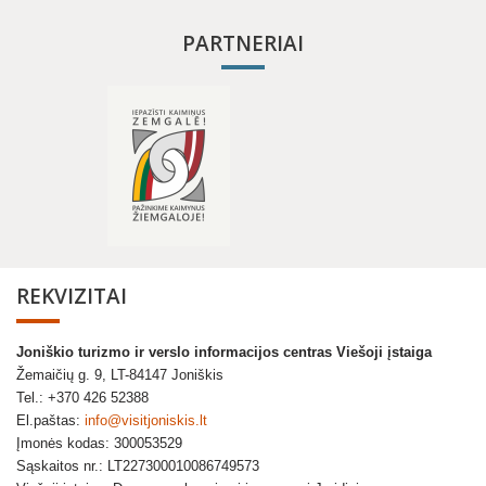
PARTNERIAI
REKVIZITAI
Joniškio turizmo ir verslo informacijos centras Viešoji įstaiga
Žemaičių g. 9, LT-84147 Joniškis
Tel.: +370 426 52388
El.paštas:
info@visitjoniskis.lt
Įmonės kodas: 300053529
Sąskaitos nr.: LT227300010086749573