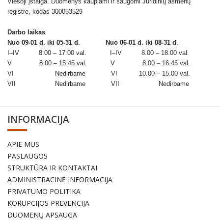
Viešoji įstaiga. Duomenys kaupiami ir saugomi Juridinių asmenų
registre, kodas 300053529
Darbo laikas
Nuo 09-01 d. iki 05-31 d.
Nuo 06-01 d. iki 08-31 d.
I–IV 8:00 – 17:00 val. I–IV 8.00 – 18.00 val.
V 8:00 – 15:45 val. V 8.00 – 16.45 val.
VI Nedirbame VI 10.00 – 15.00 val.
VII Nedirbame VII Nedirbame
INFORMACIJA
APIE MUS
PASLAUGOS
STRUKTŪRA IR KONTAKTAI
ADMINISTRACINĖ INFORMACIJA
PRIVATUMO POLITIKA
KORUPCIJOS PREVENCIJA
DUOMENŲ APSAUGA