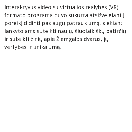
SKAISTGIRĮ
VIRTIENIŲ RAITYMO EDUKACIJA
Interaktyvus video su virtualios realybės (VR)
formato programa buvo sukurta atsižvelgiant į
KREPŠINIO LEGENDOS ATGYJA JONIŠKYJE
poreikį didinti paslaugų patrauklumą, siekiant
KLECKŲ PUOTA
lankytojams suteikti naujų, šiuolaikiškų patirčių
ir suteikti žinių apie Žiemgalos dvarus, jų
LAUMĖS TAKAIS Į SAVO VIDINĮ PASAULĮ
vertybes ir unikalumą.