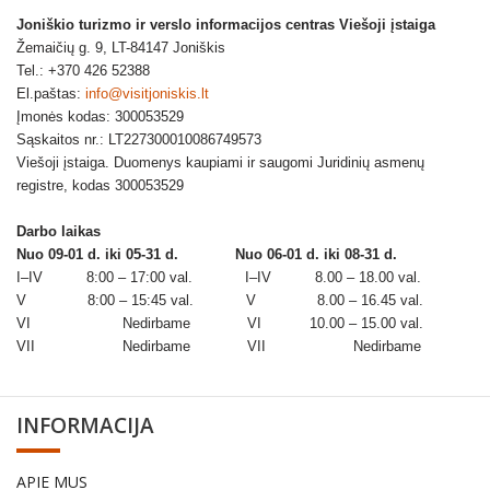
Joniškio turizmo ir verslo informacijos centras Viešoji įstaiga
Žemaičių g. 9, LT-84147 Joniškis
Tel.: +370 426 52388
El.paštas:
info@visitjoniskis.lt
Įmonės kodas: 300053529
Sąskaitos nr.: LT227300010086749573
Viešoji įstaiga. Duomenys kaupiami ir saugomi Juridinių asmenų
registre, kodas 300053529
Darbo laikas
Nuo 09-01 d. iki 05-31 d.
Nuo 06-01 d. iki 08-31 d.
I–IV 8:00 – 17:00 val. I–IV 8.00 – 18.00 val.
V 8:00 – 15:45 val. V 8.00 – 16.45 val.
VI Nedirbame VI 10.00 – 15.00 val.
VII Nedirbame VII Nedirbame
INFORMACIJA
APIE MUS