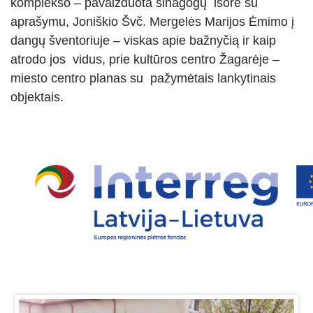
komplekso – pavaizduota sinagogų išorė su
SKAISTGIRĮ
VIRTIENIŲ RAITYMO EDUKACIJA
aprašymu, Joniškio Švč. Mergelės Marijos Ėmimo į
KREPŠINIO LEGENDOS ATGYJA JONIŠKYJE
dangų šventoriuje – viskas apie bažnyčią ir kaip
atrodo jos vidus, prie kultūros centro Žagarėje –
KLECKŲ PUOTA
miesto centro planas su pažymėtais lankytinais
LAUMĖS TAKAIS Į SAVO VIDINĮ PASAULĮ
objektais.