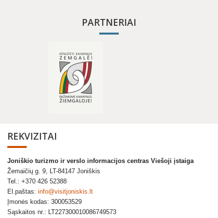
PARTNERIAI
REKVIZITAI
Joniškio turizmo ir verslo informacijos centras Viešoji įstaiga
Žemaičių g. 9, LT-84147 Joniškis
Tel.: +370 426 52388
El.paštas:
info@visitjoniskis.lt
Įmonės kodas: 300053529
Sąskaitos nr.: LT227300010086749573