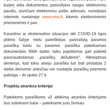
kurjerį arba dokumentus, pasirašytus saugiu elektroniniu
parašu, siunčiant elektroniniu paštu adresais, nurodytais
interneto svetainėje
www.nma.lt
, kitomis elektroninėmis
priemonėmis ir pan.
Karantino ar ekstremalios situacijos dėl COVID-19 ligos
plitimo šalyje metu pareiškėjas pasirašytą paramos
paraišką kartu su paramos paraiška pateikiamais
dokumentais NMA darbo laiku papildomai gali pateikti
pasinaudodamas „paraiškų dėžutėmis“. Atkreiptinas
dėmesys, kad tokiu atveju paraiška turi būti pristatyta 2
darbo dienomis anksčiau nei nustatyta paraiškų priėmimo
pabaiga – iki spalio 27 d.
Projektų atrankos kriterijai
Pateiktoms paraiškoms už atitikimą atrankos kriterijams
bus suteikiami balai – pateikiame juos žemiau: