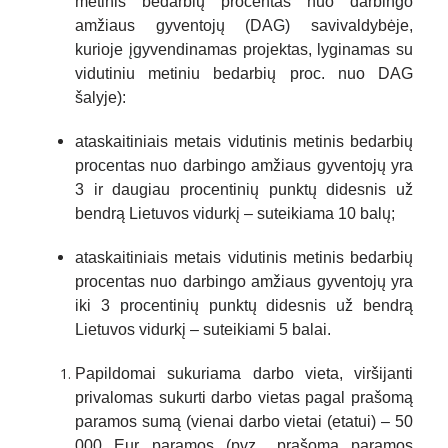
metinis bedarbių procentas nuo darbingo
amžiaus gyventojų (DAG) savivaldybėje,
kurioje įgyvendinamas projektas, lyginamas su
vidutiniu metiniu bedarbių proc. nuo DAG
šalyje):
ataskaitiniais metais vidutinis metinis bedarbių
procentas nuo darbingo amžiaus gyventojų yra
3 ir daugiau procentinių punktų didesnis už
bendrą Lietuvos vidurkį – suteikiama 10 balų;
ataskaitiniais metais vidutinis metinis bedarbių
procentas nuo darbingo amžiaus gyventojų yra
iki 3 procentinių punktų didesnis už bendrą
Lietuvos vidurkį – suteikiami 5 balai.
Papildomai sukuriama darbo vieta, viršijanti
privalomas sukurti darbo vietas pagal prašomą
paramos sumą (vienai darbo vietai (etatui) – 50
000 Eur paramos (pvz., prašoma paramos