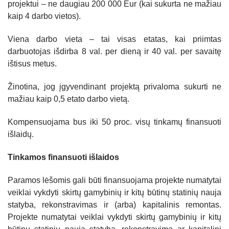
projektui – ne daugiau 200 000 Eur (kai sukurta ne mažiau
kaip 4 darbo vietos).
Viena darbo vieta – tai visas etatas, kai priimtas
darbuotojas išdirba 8 val. per dieną ir 40 val. per savaitę
ištisus metus.
Žinotina, jog įgyvendinant projektą privaloma sukurti ne
mažiau kaip 0,5 etato darbo vietą.
Kompensuojama bus iki 50 proc. visų tinkamų finansuoti
išlaidų.
Tinkamos finansuoti išlaidos
Paramos lėšomis gali būti finansuojama projekte numatytai
veiklai vykdyti skirtų gamybinių ir kitų būtinų statinių nauja
statyba, rekonstravimas ir (arba) kapitalinis remontas.
Projekte numatytai veiklai vykdyti skirtų gamybinių ir kitų