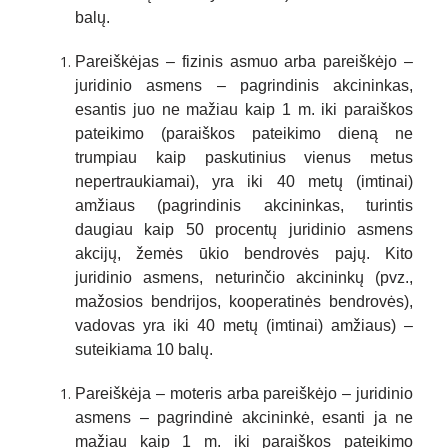
balų.
Pareiškėjas – fizinis asmuo arba pareiškėjo –
juridinio asmens – pagrindinis akcininkas,
esantis juo ne mažiau kaip 1 m. iki paraiškos
pateikimo (paraiškos pateikimo dieną ne
trumpiau kaip paskutinius vienus metus
nepertraukiamai), yra iki 40 metų (imtinai)
amžiaus (pagrindinis akcininkas, turintis
daugiau kaip 50 procentų juridinio asmens
akcijų, žemės ūkio bendrovės pajų. Kito
juridinio asmens, neturinčio akcininkų (pvz.,
mažosios bendrijos, kooperatinės bendrovės),
vadovas yra iki 40 metų (imtinai) amžiaus) –
suteikiama 10 balų.
Pareiškėja – moteris arba pareiškėjo – juridinio
asmens – pagrindinė akcininkė, esanti ja ne
mažiau kaip 1 m. iki paraiškos pateikimo