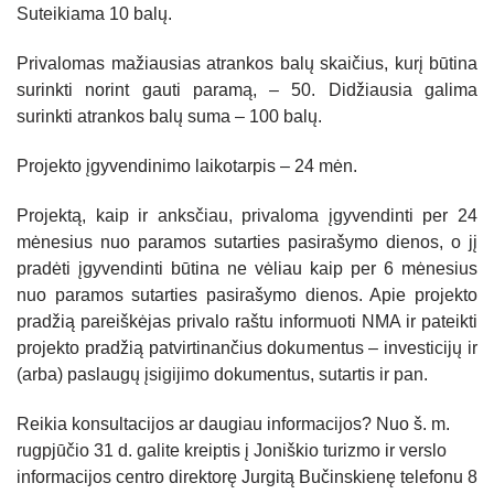
Suteikiama 10 balų.
Privalomas mažiausias atrankos balų skaičius, kurį būtina
surinkti norint gauti paramą, – 50. Didžiausia galima
surinkti atrankos balų suma – 100 balų.
Projekto įgyvendinimo laikotarpis – 24 mėn.
Projektą, kaip ir anksčiau, privaloma įgyvendinti per 24
mėnesius nuo paramos sutarties pasirašymo dienos, o jį
pradėti įgyvendinti būtina ne vėliau kaip per 6 mėnesius
nuo paramos sutarties pasirašymo dienos. Apie projekto
pradžią pareiškėjas privalo raštu informuoti NMA ir pateikti
projekto pradžią patvirtinančius dokumentus – investicijų ir
(arba) paslaugų įsigijimo dokumentus, sutartis ir pan.
Reikia konsultacijos ar daugiau informacijos? Nuo š. m.
rugpjūčio 31 d. galite kreiptis į Joniškio turizmo ir verslo
informacijos centro direktorę Jurgitą Bučinskienę telefonu 8