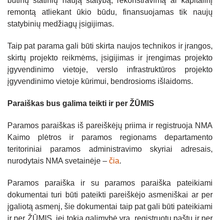
būtinų statinių naują statybą, rekonstravimą ar kapitalinį
remontą atliekant ūkio būdu, finansuojamas tik naujų
statybinių medžiagų įsigijimas.
Taip pat parama gali būti skirta naujos technikos ir įrangos,
skirtų projekto reikmėms, įsigijimas ir įrengimas projekto
įgyvendinimo vietoje, verslo infrastruktūros projekto
įgyvendinimo vietoje kūrimui, bendrosioms išlaidoms.
Paraiškas bus galima teikti ir per ŽŪMIS
Paramos paraiškas iš pareiškėjų priima ir registruoja NMA
Kaimo plėtros ir paramos regionams departamento
teritoriniai paramos administravimo skyriai adresais,
nurodytais NMA svetainėje –
čia
.
Paramos paraiška ir su paramos paraiška pateikiami
dokumentai turi būti pateikti pareiškėjo asmeniškai ar per
įgaliotą asmenį, šie dokumentai taip pat gali būti pateikiami
ir per ŽŪMIS, jei tokia galimybė yra, registruotu paštu ir per