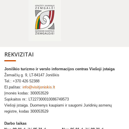
REKVIZITAI
Joniškio turizmo ir verslo informacijos centras Viešoji įstaiga
Žemaičių g. 9, LT-84147 Joniškis
Tel.: +370 426 52388
El.paštas:
info@visitjoniskis.lt
Įmonės kodas: 300053529
Sąskaitos nr.: LT227300010086749573
Viešoji įstaiga. Duomenys kaupiami ir saugomi Juridinių asmenų
registre, kodas 300053529
Darbo laikas