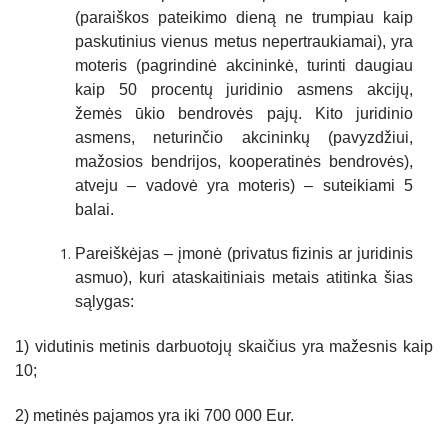
(paraiškos pateikimo dieną ne trumpiau kaip
paskutinius vienus metus nepertraukiamai), yra
moteris (pagrindinė akcininkė, turinti daugiau
kaip 50 procentų juridinio asmens akcijų,
žemės ūkio bendrovės pajų. Kito juridinio
asmens, neturinčio akcininkų (pavyzdžiui,
mažosios bendrijos, kooperatinės bendrovės),
atveju – vadovė yra moteris) – suteikiami 5
balai.
Pareiškėjas – įmonė (privatus fizinis ar juridinis
asmuo), kuri ataskaitiniais metais atitinka šias
sąlygas:
1) vidutinis metinis darbuotojų skaičius yra mažesnis kaip
10;
2) metinės pajamos yra iki 700 000 Eur.