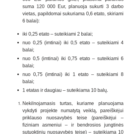
suma 120 000 Eur, planuoja sukurti 3 darbo
vietas, papildomai sukuriama 0,6 etato, skiriami
6 balai):
iki 0,25 etato – suteikiami 2 balai;
nuo 0,25 (imtinai) iki 0,5 etato – suteikiami 4
balai;
nuo 0,5 (imtinai) iki 0,75 etato – suteikiami 6
balai;
nuo 0,75 (imtinai) iki 1 etato – suteikiami 8
balai;
1 etatas ir daugiau – suteikiama 10 balų.
Nekilnojamasis turtas, kuriame planuojama
vykdyti projekte numatytą veiklą, pareiškėjui
priklauso nuosavybės teise (pareiškėjui –
fiziniam asmeniui – ir bendrosios jungtinės
sutuoktinių nuosavybės teise) – suteikiama 10