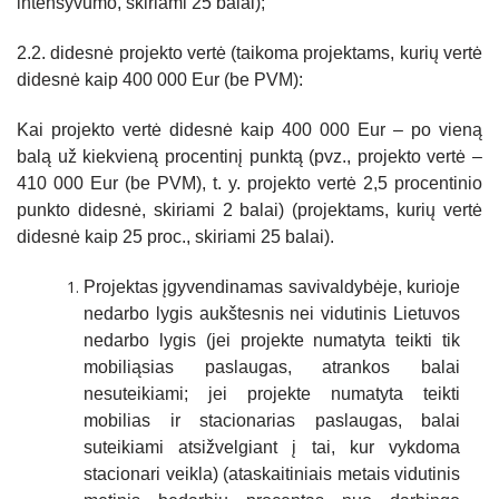
intensyvumo, skiriami 25 balai);
2.2. didesnė projekto vertė (taikoma projektams, kurių vertė
didesnė kaip 400 000 Eur (be PVM):
Kai projekto vertė didesnė kaip 400 000 Eur – po vieną
balą už kiekvieną procentinį punktą (pvz., projekto vertė –
410 000 Eur (be PVM), t. y. projekto vertė 2,5 procentinio
punkto didesnė, skiriami 2 balai) (projektams, kurių vertė
didesnė kaip 25 proc., skiriami 25 balai).
Projektas įgyvendinamas savivaldybėje, kurioje
nedarbo lygis aukštesnis nei vidutinis Lietuvos
nedarbo lygis (jei projekte numatyta teikti tik
mobiliąsias paslaugas, atrankos balai
nesuteikiami; jei projekte numatyta teikti
mobilias ir stacionarias paslaugas, balai
suteikiami atsižvelgiant į tai, kur vykdoma
stacionari veikla) (ataskaitiniais metais vidutinis