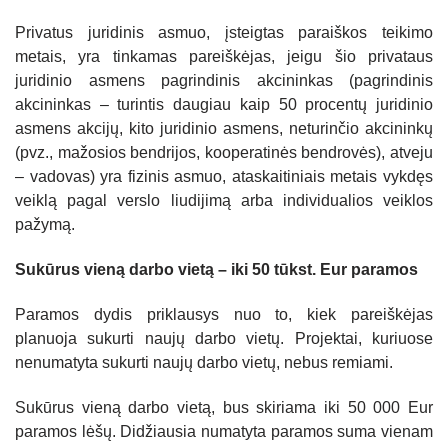
SKAISTGIRĮ
VIRTIENIŲ RAITYMO EDUKACIJA
Privatus juridinis asmuo, įsteigtas paraiškos teikimo
KREPŠINIO LEGENDOS ATGYJA JONIŠKYJE
metais, yra tinkamas pareiškėjas, jeigu šio privataus
juridinio asmens pagrindinis akcininkas (pagrindinis
KLECKŲ PUOTA
akcininkas – turintis daugiau kaip 50 procentų juridinio
asmens akcijų, kito juridinio asmens, neturinčio akcininkų
LAUMĖS TAKAIS Į SAVO VIDINĮ PASAULĮ
(pvz., mažosios bendrijos, kooperatinės bendrovės), atveju
– vadovas) yra fizinis asmuo, ataskaitiniais metais vykdęs
veiklą pagal verslo liudijimą arba individualios veiklos
pažymą.
Sukūrus vieną darbo vietą – iki 50 tūkst. Eur paramos
Paramos dydis priklausys nuo to, kiek pareiškėjas
planuoja sukurti naujų darbo vietų. Projektai, kuriuose
nenumatyta sukurti naujų darbo vietų, nebus remiami.
Sukūrus vieną darbo vietą, bus skiriama iki 50 000 Eur
paramos lėšų. Didžiausia numatyta paramos suma vienam