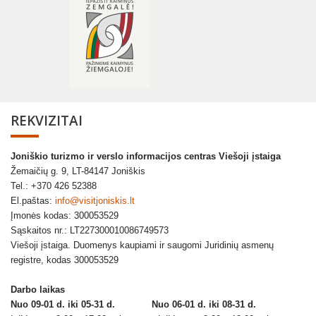
REKVIZITAI
Joniškio turizmo ir verslo informacijos centras Viešoji įstaiga
Žemaičių g. 9, LT-84147 Joniškis
Tel.: +370 426 52388
El.paštas:
info@visitjoniskis.lt
Įmonės kodas: 300053529
Sąskaitos nr.: LT227300010086749573
Viešoji įstaiga. Duomenys kaupiami ir saugomi Juridinių asmenų
registre, kodas 300053529
Darbo laikas
Nuo 09-01 d. iki 05-31 d.
Nuo 06-01 d. iki 08-31 d.