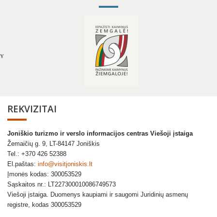
REKVIZITAI
Joniškio turizmo ir verslo informacijos centras Viešoji įstaiga
Žemaičių g. 9, LT-84147 Joniškis
Tel.: +370 426 52388
El.paštas:
info@visitjoniskis.lt
Įmonės kodas: 300053529
Sąskaitos nr.: LT227300010086749573
Viešoji įstaiga. Duomenys kaupiami ir saugomi Juridinių asmenų
registre, kodas 300053529