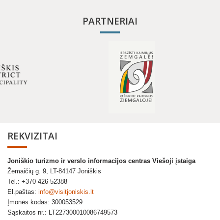
PARTNERIAI
REKVIZITAI
Joniškio turizmo ir verslo informacijos centras Viešoji įstaiga
Žemaičių g. 9, LT-84147 Joniškis
Tel.: +370 426 52388
El.paštas:
info@visitjoniskis.lt
Įmonės kodas: 300053529
Sąskaitos nr.: LT227300010086749573