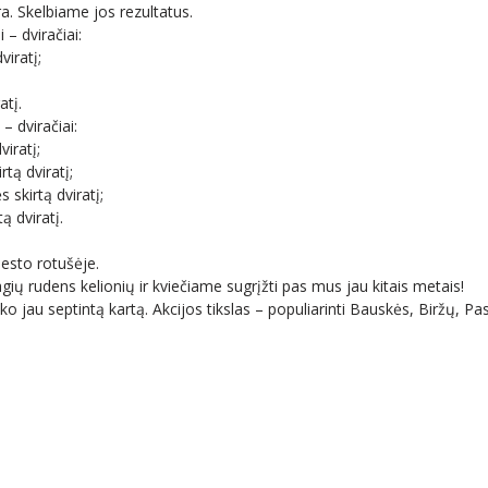
. Skelbiame jos rezultatus.
 – dviračiai:
iratį;
atį.
 – dviračiai:
iratį;
tą dviratį;
kirtą dviratį;
ą dviratį.
esto rotušėje.
ų rudens kelionių ir kviečiame sugrįžti pas mus jau kitais metais!
au septintą kartą. Akcijos tikslas – populiarinti Bauskės, Biržų, Pasva