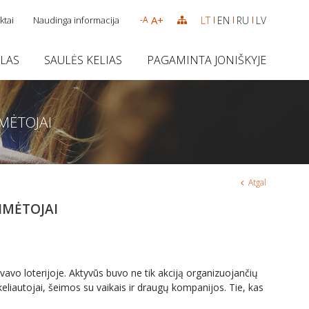
A+
ktai
Naudinga informacija
LT
EN
RU
LV
-A
SLAS
SAULĖS KELIAS
PAGAMINTA JONIŠKYJE
IMĖTOJAI
Atgal
IMĖTOJAI
lyvavo loterijoje. Aktyvūs buvo ne tik akciją organizuojančių
eliautojai, šeimos su vaikais ir draugų kompanijos. Tie, kas