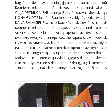
Rugsėjo 4 dieną įvyko laimingųjų anketų traukimo procedūra
Keturiems keliautojams iš Lietuvos atiteko pagrindiniai prizai
VILIJA PETRIKONIENĖ laimėjo Bauskės savivaldybės skirtą dv
ILONA GYLYTĖ laimėjo Bauskės savivaldybės skirtą dviratį;
DAIVA BALAIŠIENĖ laimėjo Bauskės savivaldybės skirtą dvir
Keturiems keliautojams iš Latvijos atiteko pagrindiniai prizai
ANETE AIZBALTE laimėjo Biržų rajono savivaldybės skirtą dv
KARLĪNA AVSEJEVA laimėjo Pasvalio rajono savivaldybės skir
EDMUNDS SIMANOVS laimėjo Pakruojo rajono savivaldybės s
JĀNIS LUBLINSKIS laimėjo Joniškio rajono savivaldybės skirt
Sveikiname nugalėtojus! Su jais susisieksime asmeniškai.
Apdovanojimų ceremonija vyks rugsėjo 9 dieną Bauskės mi
Visiems dalyvavusiems dėkojame už draugystę, linkime smagi
Turizmo akcija „Pažinkime kaimynus Žiemgaloje!“ šiemet vyko j