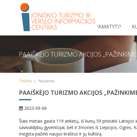
KĄ PAMATYTI?
K
PAAIŠKĖJO TURIZMO AKCIJOS „PAŽINKIME
Titulinis
Naujienos
PAAIŠKĖJO TURIZMO AKCIJOS „PAŽINKIM
2023-09-06
Šiais metais gauta 119 anketų, iš kurių 59 pristatė Latvijos i
savivaldybių gyventojai, bet ir žmonės iš Liepojos, Ogrės, K
mėgsta pažinti naujus kraštus ir jų kultūrą.