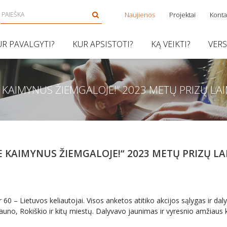
Naujienos
Projektai
Konta
UR PAVALGYTI?
KUR APSISTOTI?
KĄ VEIKTI?
VER
 KAIMYNUS ŽIEMGALOJE!“ 2023 METŲ PRIZŲ LA
E KAIMYNUS ŽIEMGALOJE!“ 2023 METŲ PRIZŲ LA
r 60 – Lietuvos keliautojai. Visos anketos atitiko akcijos sąlygas ir da
auno, Rokiškio ir kitų miestų. Dalyvavo jaunimas ir vyresnio amžiaus k