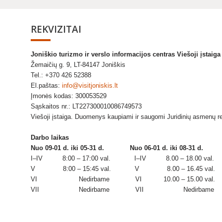
REKVIZITAI
Joniškio turizmo ir verslo informacijos centras Viešoji įstaig
Žemaičių g. 9, LT-84147 Joniškis
Tel.: +370 426 52388
El.paštas:
info@visitjoniskis.lt
Įmonės kodas: 300053529
Sąskaitos nr.: LT227300010086749573
Viešoji įstaiga. Duomenys kaupiami ir saugomi Juridinių asmenų r
Darbo laikas
Nuo 09-01 d. iki 05-31 d.
Nuo 06-01 d. iki 08-31 d.
I–IV 8:00 – 17:00 val. I–IV 8.00 – 18.00 val.
V 8:00 – 15:45 val. V 8.00 – 16.45 val.
VI Nedirbame VI 10.00 – 15.00 val.
VII Nedirbame VII Nedirbame