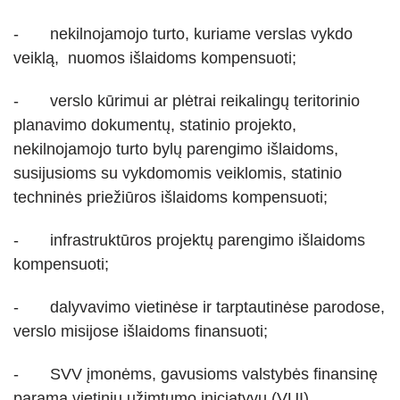
- nekilnojamojo turto, kuriame verslas vykdo
veiklą, nuomos išlaidoms kompensuoti;
- verslo kūrimui ar plėtrai reikalingų teritorinio
planavimo dokumentų, statinio projekto,
nekilnojamojo turto bylų parengimo išlaidoms,
susijusioms su vykdomomis veiklomis, statinio
techninės priežiūros išlaidoms kompensuoti;
- infrastruktūros projektų parengimo išlaidoms
kompensuoti;
- dalyvavimo vietinėse ir tarptautinėse parodose,
verslo misijose išlaidoms finansuoti;
- SVV įmonėms, gavusioms valstybės finansinę
paramą vietinių užimtumo iniciatyvų (VUI)