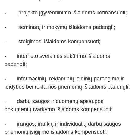
SKAISTGIRĮ
VIRTIENIŲ RAITYMO EDUKACIJA
- projekto įgyvendinimo išlaidoms kofinansuoti;
KREPŠINIO LEGENDOS ATGYJA JONIŠKYJE
- seminarų ir mokymų išlaidoms padengti;
KLECKŲ PUOTA
LAUMĖS TAKAIS Į SAVO VIDINĮ PASAULĮ
- steigimosi išlaidoms kompensuoti;
- interneto svetainės sukūrimo išlaidoms
padengti;
- informacinių, reklaminių leidinių parengimo ir
leidybos bei reklamos priemonių išlaidoms padengti;
- darbų saugos ir duomenų apsaugos
dokumentų tvarkymo išlaidoms kompensuoti;
- įrangos, įrankių ir individualių darbų saugos
priemonių įsigijimo išlaidoms kompensuoti;