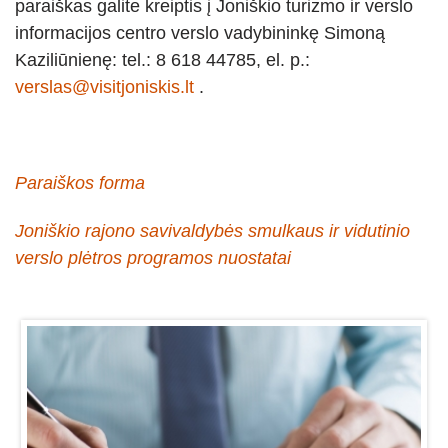
paraiškas galite kreiptis į Joniškio turizmo ir verslo
informacijos centro verslo vadybininkę Simoną
Kaziliūnienę: tel.: 8 618 44785, el. p.:
verslas@visitjoniskis.lt
.
Paraiškos forma
Joniškio rajono savivaldybės smulkaus ir vidutinio
verslo plėtros programos nuostatai