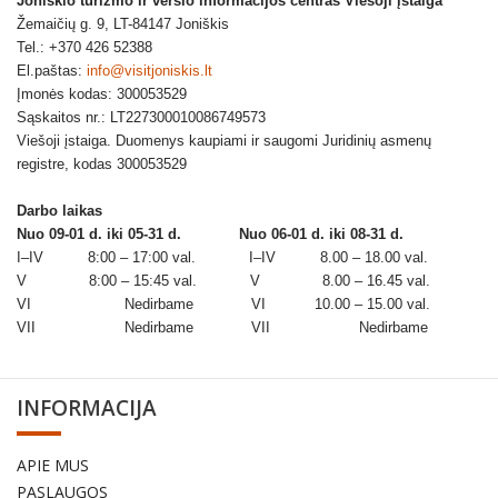
Joniškio turizmo ir verslo informacijos centras Viešoji įstaiga
Žemaičių g. 9, LT-84147 Joniškis
Tel.: +370 426 52388
El.paštas:
info@visitjoniskis.lt
Įmonės kodas: 300053529
Sąskaitos nr.: LT227300010086749573
Viešoji įstaiga. Duomenys kaupiami ir saugomi Juridinių asmenų
registre, kodas 300053529
Darbo laikas
Nuo 09-01 d. iki 05-31 d.
Nuo 06-01 d. iki 08-31 d.
I–IV 8:00 – 17:00 val. I–IV 8.00 – 18.00 val.
V 8:00 – 15:45 val. V 8.00 – 16.45 val.
VI Nedirbame VI 10.00 – 15.00 val.
VII Nedirbame VII Nedirbame
INFORMACIJA
APIE MUS
PASLAUGOS