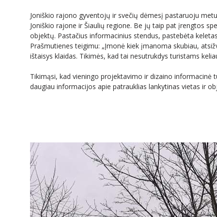
Joniškio rajono gyventojų ir svečių dėmesį pastaruoju metu
Joniškio rajone ir Šiaulių regione. Be jų taip pat įrengtos s
objektų. Pastačius informacinius stendus, pastebėta keletas
Prašmutienes teigimu: „Įmonė kiek įmanoma skubiau, atsižv
ištaisys klaidas. Tikimės, kad tai nesutrukdys turistams keliaut
Tikimąsi, kad vieningo projektavimo ir dizaino informacinė t
daugiau informacijos apie patrauklias lankytinas vietas ir ob