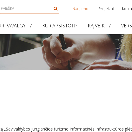
Naujienos
Projektai
Konta
UR PAVALGYTI?
KUR APSISTOTI?
KĄ VEIKTI?
VER
tą „Savivaldybes jungiančios turizmo informacinės infrastruktūros plėtr