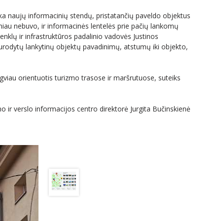
ka naujų informacinių stendų, pristatančių paveldo objektus
seniau nebuvo, ir informacinės lentelės prie pačių lankomų
nklų ir infrastruktūros padalinio vadovės Justinos
urodytų lankytinų objektų pavadinimų, atstumų iki objekto,
ngviau orientuotis turizmo trasose ir maršrutuose, suteiks
o ir verslo informacijos centro direktorė Jurgita Bučinskienė