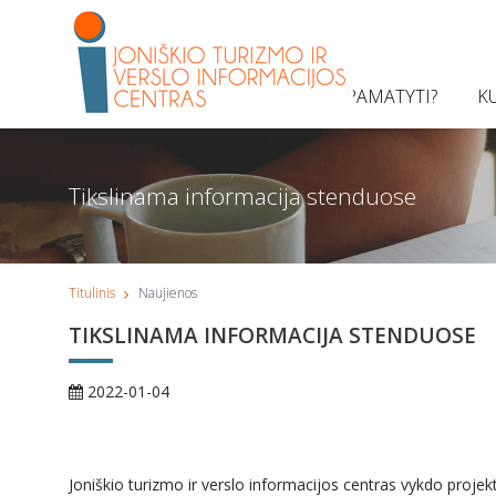
KĄ PAMATYTI?
K
Tikslinama informacija stenduose
Titulinis
Naujienos
TIKSLINAMA INFORMACIJA STENDUOSE
2022-01-04
Joniškio turizmo ir verslo informacijos centras vykdo projek