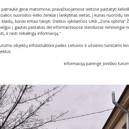
 patraukė gerai matomose, pravažiuojamose vietose pastatyti kelioli
pecialios nuorodos–kelio ženklai į lankytinas vietas, į kurias nuorodų 
 klaidų, kurias imtasi taisyti. Darbus vykdančios UAB „Zona optima“ Že
elgus į gautas pastabas dėl informaciniuose stenduose neteisingai n
i, ir rasti reikalingą informaciją.“
urizmo objektų infrastruktūra padės Lietuvos ir užsienio turistams le
jektus.
Informaciją parengė Joniškio turizm