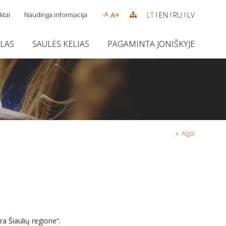
A+
ktai
Naudinga informacija
LT
EN
RU
LV
-A
SLAS
SAULĖS KELIAS
PAGAMINTA JONIŠKYJE
Atgal
a Šiaulių regione“.