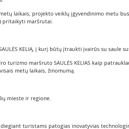
is metų laikais, projekto veiklų įgyvendinimo metu b
) pritaikyti maršrutai.
ULĖS KELIĄ, į kurį būtų įtraukti įvairūs su saule su
dro turizmo maršruto SAULĖS KELIAS kaip patrauklaus 
visais metų laikais, žinomumą.
lių mieste ir regione.
 įdiegiant turistams patogias inovatyvias technolog