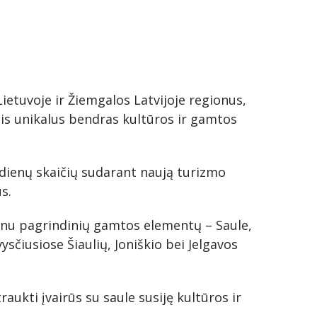
Lietuvoje ir Žiemgalos Latvijoje regionus,
intis unikalus bendras kultūros ir gamtos
ų dienų skaičių sudarant naują turizmo
us.
ienu pagrindinių gamtos elementų – Saule,
ysčiusiose Šiaulių, Joniškio bei Jelgavos
aukti įvairūs su saule susiję kultūros ir