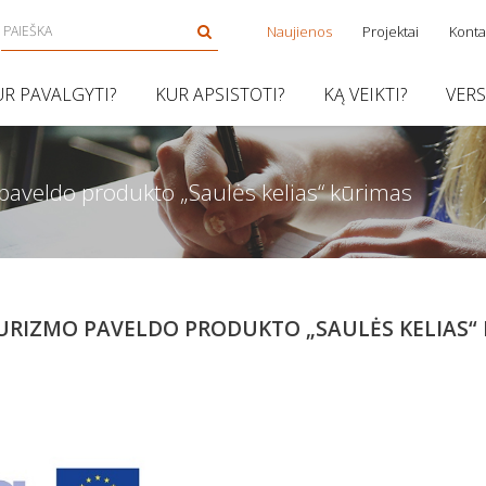
Naujienos
Projektai
Konta
UR PAVALGYTI?
KUR APSISTOTI?
KĄ VEIKTI?
VER
paveldo produkto „Saulės kelias“ kūrimas
URIZMO PAVELDO PRODUKTO „SAULĖS KELIAS“