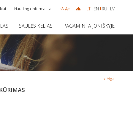
A+
ktai
Naudinga informacija
LT
EN
RU
LV
-A
SLAS
SAULĖS KELIAS
PAGAMINTA JONIŠKYJE
Atgal
 KŪRIMAS