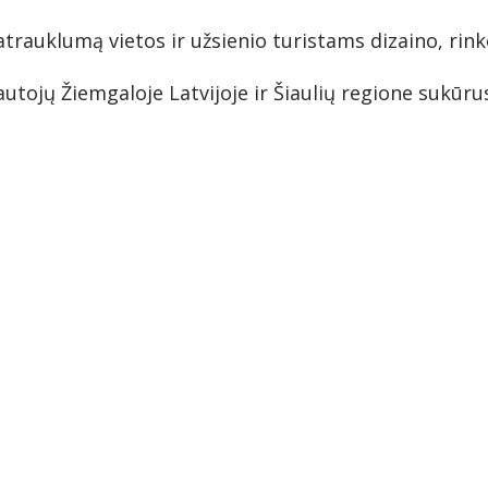
atrauklumą vietos ir užsienio turistams dizaino, ri
iautojų Žiemgaloje Latvijoje ir Šiaulių regione sukūr