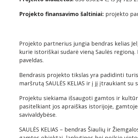
Projekto finansavimo šaltiniai:
projekto par
Projekto partnerius jungia bendras kelias Jelg
kurie istoriškai sudarė vieną Saulės regioną. 
paveldas.
Bendrasis projekto tikslas yra padidinti turi
maršrutą SAULĖS KELIAS ir į jį įtraukiant su
Projektu siekiama išsaugoti gamtos ir kultūr
pasitelkiant jos apraiškas istorijoje, gamtoje
savivaldybėse.
SAULĖS KELIAS – bendras Šiaulių ir Žiemgalos 
gamtos objektai, lankytinos bei poilsio vieto