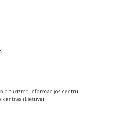
s
inio turizmo informacijos centru
s centras (Lietuva)