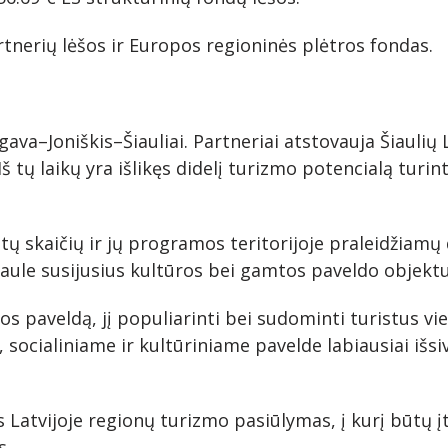
tnerių lėšos ir Europos regioninės plėtros fondas.
ava–Joniškis–Šiauliai. Partneriai atstovauja Šiaulių 
Iš tų laikų yra išlikęs didelį turizmo potencialą tur
stų skaičių ir jų programos teritorijoje praleidžiam
 saule susijusius kultūros bei gamtos paveldo objekt
os paveldą, jį populiarinti bei sudominti turistus v
, socialiniame ir kultūriniame pavelde labiausiai išsiv
Latvijoje regionų turizmo pasiūlymas, į kurį būtų įtr
s.