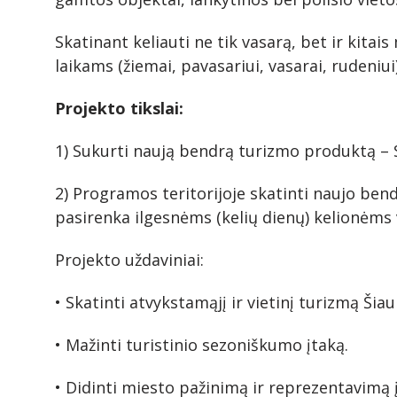
Skatinant keliauti ne tik vasarą, bet ir kita
laikams (žiemai, pavasariui, vasarai, rudeniui
Projekto tikslai:
1) Sukurti naują bendrą turizmo produktą – SA
2) Programos teritorijoje skatinti naujo ben
pasirenka ilgesnėms (kelių dienų) kelionėms 
Projekto uždaviniai:
• Skatinti atvykstamąjį ir vietinį turizmą Šiau
• Mažinti turistinio sezoniškumo įtaką.
• Didinti miesto pažinimą ir reprezentavimą