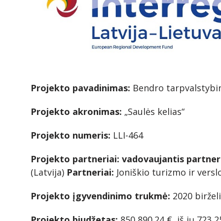
Projekto pavadinimas:
Bendro tarpvalstybin
Projekto akronimas:
„Saulės kelias“
Projekto numeris:
LLI-464
Projekto partneriai: vadovaujantis partner
(Latvija)
Partneriai:
Joniškio turizmo ir versl
Projekto įgyvendinimo trukmė:
2020 birželi
Projekto biudžetas:
850 890.24 €, iš jų 723 2