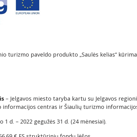
io turizmo paveldo produkto „Saulės kelias“ kūrima
is
– Jelgavos miesto taryba kartu su Jelgavos region
o informacijos centras ir Šiaulių turizmo informacijo
o 1 d. – 2022 gegužės 31 d. (24 mėnesiai).
56.69 € ES struktūrinių fondų lėšos.