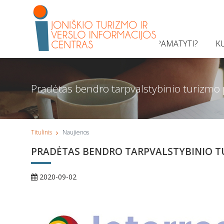
KĄ PAMATYTI?
K
Pradėtas bendro tarpvalstybinio turizmo 
Titulinis
Naujienos
PRADĖTAS BENDRO TARPVALSTYBINIO T
2020-09-02