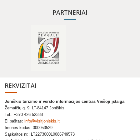
PARTNERIAI
REKVIZITAI
Joniškio turizmo ir verslo informacijos centras Viešoji įstaiga
Žemaičių g. 9, LT-84147 Joniškis
Tel.: +370 426 52388
El.paštas:
info@visitjoniskis.lt
Įmonės kodas: 300053529
Sąskaitos nr.: LT227300010086749573