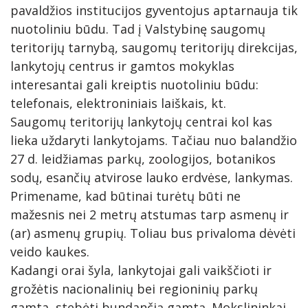
pavaldžios institucijos gyventojus aptarnauja tik
SKAISTGIRĮ
VIRTIENIŲ RAITYMO EDUKACIJA
nuotoliniu būdu. Tad į Valstybinę saugomų
KREPŠINIO LEGENDOS ATGYJA JONIŠKYJE
teritorijų tarnybą, saugomų teritorijų direkcijas,
lankytojų centrus ir gamtos mokyklas
KLECKŲ PUOTA
interesantai gali kreiptis nuotoliniu būdu:
LAUMĖS TAKAIS Į SAVO VIDINĮ PASAULĮ
telefonais, elektroniniais laiškais, kt.
Saugomų teritorijų lankytojų centrai kol kas
lieka uždaryti lankytojams. Tačiau nuo balandžio
27 d. leidžiamas parkų, zoologijos, botanikos
sodų, esančių atvirose lauko erdvėse, lankymas.
Primename, kad būtinai turėtų būti ne
mažesnis nei 2 metrų atstumas tarp asmenų ir
(ar) asmenų grupių. Toliau bus privaloma dėvėti
veido kaukes.
Kadangi orai šyla, lankytojai gali vaikščioti ir
grožėtis nacionalinių bei regioninių parkų
gamta, stebėti bundančią gamtą. Mokslininkai