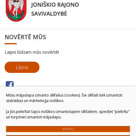
NOVĒRTĒ MŪS
Laipni lūdzam mūs novērtēt
Likme
Mūsu mājaslapa izmanto sīkfailus (cookies). Šie sīkfaili tiek izmantoti
statistikas un mārketinga nolūkos.
Ja Jūs piekrītat šajos nolūkos izmantotajiem sīkfailiem, spiediet “piekrītu”
un turpiniet izmantot mājaslapu.
PIEKRĪTU