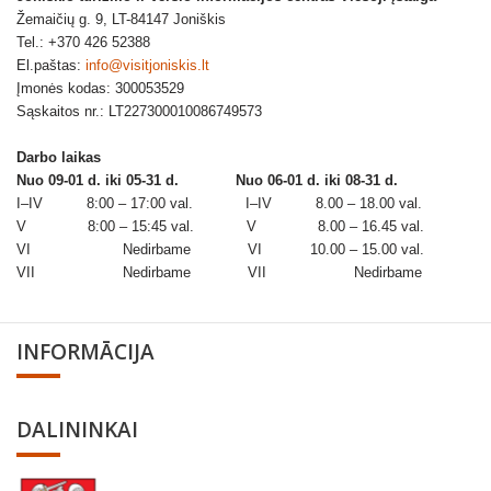
Žemaičių g. 9, LT-84147 Joniškis
Tel.: +370 426 52388
El.paštas:
info@visitjoniskis.lt
Įmonės kodas: 300053529
Sąskaitos nr.: LT227300010086749573
Darbo laikas
Nuo 09-01 d. iki 05-31 d.
Nuo 06-01 d. iki 08-31 d.
I–IV 8:00 – 17:00 val. I–IV 8.00 – 18.00 val.
V 8:00 – 15:45 val. V 8.00 – 16.45 val.
VI Nedirbame VI 10.00 – 15.00 val.
VII Nedirbame VII Nedirbame
INFORMĀCIJA
DALININKAI