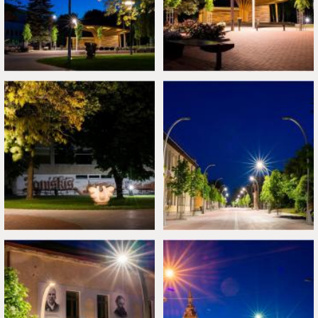
ADĪŠANAS IZGLĪTĪBA VIRTIĒNIJĀ