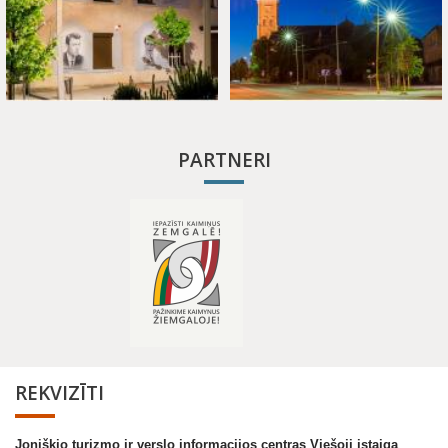
PARTNERI
REKVIZĪTI
Joniškio turizmo ir verslo informacijos centras Viešoji įstaiga