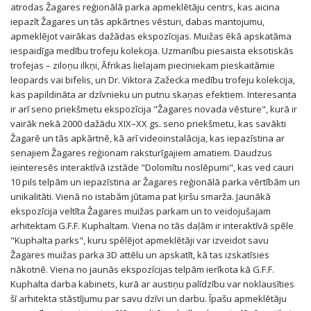
VELTĪTS PIEMINEKLIS JONIŠĶOS
atrodas Žagares reģionālā parka apmeklētāju centrs, kas aicina
KALNEĻA (SIDABRES) PILSKALNS
Sinagogas komplekss
iepazīt Žagares un tās apkārtnes vēsturi, dabas mantojumu,
UZVARAS SAULES KAUJĀ PIEMIŅAS VIETA
apmeklējot vairākas dažādas ekspozīcijas. Muižas ēkā apskatāma
Sofijas Kimantaites-Čurļonienes dzimtā māja
JAKIŠĶU SV. IGNĀCIJA LOJOLAS (MAIROŅU)
iespaidīga medību trofeju kolekcija. Uzmanību piesaista eksotiskās
KAPELA
LIELĀS DAUNORAVAS MUIŽA
Lietuvas Neatkarības desmitgadei veltīts piemineklis
trofejas – ziloņu ilkņi, Āfrikas lielajam pieciniekam pieskaitāmie
Jonišķos
leopards vai bifelis, un Dr. Viktora Zažecka medību trofeju kolekcija,
CITAS ATRAKCIJAS
kas papildināta ar dzīvnieku un putnu skaņas efektiem. Interesanta
Uzvaras Saules kaujā piemiņas vieta
PIEMINEKĻA IZKĀRTOJUMS "VĒSTURISKAIS
JONIŠĶU NOVADA KARTE
ir arī seno priekšmetu ekspozīcija "Žagares novada vēsture", kurā ir
Lielās Daunoravas muiža
JONIŠĶU TIRGUS LAUKUMS (1703)"
vairāk nekā 2000 dažādu XIX–XX gs. seno priekšmetu, kas savākti
Žagarē un tās apkārtnē, kā arī videoinstalācija, kas iepazīstina ar
Citas atrakcijas
JONIŠKIO ISTORINIŲ ASMENYBIŲ FRESKA
senajiem Žagares reģionam raksturīgajiem amatiem. Daudzus
Jonišķu novada karte
KAFEJNĪCA FORREST
ieinteresēs interaktīvā izstāde "Dolomītu noslēpumi", kas ved cauri
FRESKA "JONIŠĶU KULTŪRAS PERSONĪBAS"
10 pils telpām un iepazīstina ar Žagares reģionālā parka vērtībām un
RESTORĀNS "ŽILVINAS"
unikalitāti. Vienā no istabām jūtama pat ķiršu smarža. Jaunākā
RAKSTNIECES JOLITAS SKABLAUSKAITES
VIESNĪCA "ZIEMEĻVĀRTI" 3*
SKVĒRS
ekspozīcija veltīta Žagares muižas parkam un to veidojušajam
RESTORĀNS "AUDRUVIS"
arhitektam G.F.F. Kuphaltam. Viena no tās daļām ir interaktīvā spēle
„APARTMENTS IN JONIŠKIS“
NOTIKUMI
"Kuphalta parks", kuru spēlējot apmeklētāji var izveidot savu
PLĪTS ĒDNĪCA
VILLA "AUDRUVIS"
Žagares muižas parka 3D attēlu un apskatīt, kā tas izskatīsies
JONIŠKIO KC RENGINIAI
IZKLAIDE
nākotnē. Viena no jaunās ekspozīcijas telpām ierīkota kā G.F.F.
KAFEJNĪCA "FORTUNA''
SUNNY NIGHTS CAMPING & HOMESTEAD
Kuphalta darba kabinets, kurā ar austiņu palīdzību var noklausīties
MUZIEJAUS RENGINIAI
SPĒĻU PARKS
IZGLĪTĪBA
,,NORI SUSHI" ĒSTUVE
šī arhitekta stāstījumu par savu dzīvi un darbu. Īpašu apmeklētāju
LAUKU MĀJA LAUKU TŪRISMAM „ĄŽUOLYNAS“