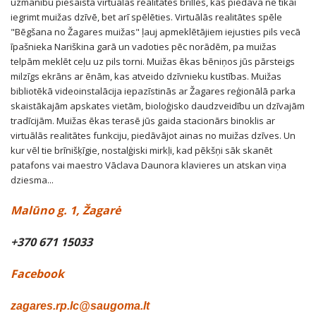
BIBLIOTEKOS RENGINIAI
ŪDENS AKTIVITĀTES ŽAGARĒ
AMATNIEKI CEĻĀ. JUVELIERIZSTRĀDĀJUMU
uzmanību piesaista virtuālās realitātes brilles, kas piedāvā ne tikai
DARBNĪCAS.
KAFEJNĪCA ,,MEDŽIOTOJO UŽEIGA"
iegrimt muižas dzīvē, bet arī spēlēties. Virtuālās realitātes spēle
APARTAMENTI ,,ANAS MĀJA“
ŽAGARĖS KC RENGINIAI
URBONŲ RANČA
"Bēgšana no Žagares muižas" ļauj apmeklētājiem iejusties pils vecā
STUPURAS CIEMA KOPIENAS ŠAKOČIS
UZKODU BĀRS "GELTONAS KAMPAS"
īpašnieka Nariškina garā un vadoties pēc norādēm, pa muižas
SAULES KAUJAS SĒTA
CEPŠANAS IZGLĪTĪBA
PERKŪNO SLĒNIS - MINI GOLFS
telpām meklēt ceļu uz pils torni. Muižas ēkas bēniņos jūs pārsteigs
"BISON" ĒSTUVE
MŪŠAS TĪREĻA LAUMA
milzīgs ekrāns ar ēnām, kas atveido dzīvnieku kustības. Muižas
REDZES TERAPIJA AR MŪŠAS TĪREĻA LAUMA
GEDIMINA BIELSKA ZEMGALES ĒDIENI
bibliotēkā videoinstalācija iepazīstinās ar Žagares reģionālā parka
KAFEJNĪCA ,,ŠVEDLAUKIS"
LAUKU TŪRISMA SĒTA "NAMUKAS"
IZGLĪTOJOŠA DEGUSTĀCIJA "VINTERGALES
skaistākajām apskates vietām, bioloģisko daudzveidību un dzīvajām
MŪŠAS TĪREĻA LAUMA
ĒDIENI"
tradīcijām. Muižas ēkas terasē jūs gaida stacionārs binoklis ar
KAFEJNĪCA "RAKTĖ"
VIENSĒTA "ŠVĒTĖS VINGIS"
VILLA "AUDRUVIS" (EKSKURSIJA PA
virtuālās realitātes funkciju, piedāvājot ainas no muižas dzīves. Un
ŽAGARES LEĻĻU MĀJA
SAIMNIECĪBU: ZIRGU STALLIS, DZĪVNIEKU
kur vēl tie brīnišķīgie, nostalģiski mirkļi, kad pēkšņi sāk skanēt
„ŽAGARĖS RAUDONDVARIS“
GANĪBAS UN APLOKI, MEDĪBU TROFEJU
patafons vai maestro Vāclava Daunora klavieres un atskan viņa
MĀJA)
NĀTRU ŠĶIEDRAS RAŽOŠANA
dziesma...
"ĪSTERMIŅA DZĪVOKĻU, MĀJU U. C. ĪRES ."
EKSKURSIJA UZ ŽAGARES REĢIONĀLĀ PARKA
LINA KOKGRIEZUMI
ŽAGARĖ KEMPINGS
Malūno g. 1, Žagarė
APMEKLĒTĀJU CENTRU
POVILAS MIKALAJŪNAS LIVE FIRE KITCHEN
ŽAGARES REĢIONĀLĀ PARKA DABAS SKOLA
+370 671 15033
TRADICIONĀLO AMATU CENTRS
Facebook
VĪNA DĀRZS "GARŠĪGAS VĪNOGAS"
ŽAGARĖ SCARECROW FABRIKA
zagares.rp.lc@saugoma.lt