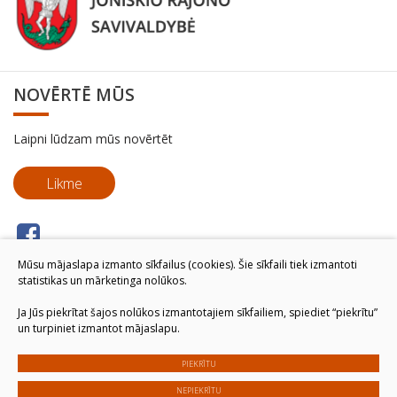
NOVĒRTĒ MŪS
Laipni lūdzam mūs novērtēt
Likme
Mūsu mājaslapa izmanto sīkfailus (cookies). Šie sīkfaili tiek izmantoti
statistikas un mārketinga nolūkos.
Ja Jūs piekrītat šajos nolūkos izmantotajiem sīkfailiem, spiediet “piekrītu”
un turpiniet izmantot mājaslapu.
PIEKRĪTU
NEPIEKRĪTU