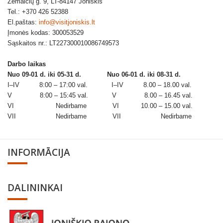
Žemaičių g. 9, LT-84147 Joniškis
Tel.: +370 426 52388
El.paštas:
info@visitjoniskis.lt
Įmonės kodas: 300053529
Sąskaitos nr.: LT227300010086749573
Darbo laikas
Nuo 09-01 d. iki 05-31 d.
Nuo 06-01 d. iki 08-31 d.
I–IV 8:00 – 17:00 val. I–IV 8.00 – 18.00 val.
V 8:00 – 15:45 val. V 8.00 – 16.45 val.
VI Nedirbame VI 10.00 – 15.00 val.
VII Nedirbame VII Nedirbame
INFORMĀCIJA
DALININKAI