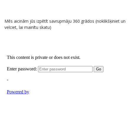
ADĪŠANAS IZGLĪTĪBA VIRTIĒNIJĀ
Mēs aicinām jūs izpētīt savrupmāju 360 grādos (noklikšķiniet un
velciet, lai mainītu skatu)