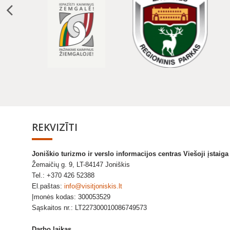
REKVIZĪTI
Joniškio turizmo ir verslo informacijos centras Viešoji įstaig
Žemaičių g. 9, LT-84147 Joniškis
Tel.: +370 426 52388
El.paštas:
info@visitjoniskis.lt
Įmonės kodas: 300053529
Sąskaitos nr.: LT227300010086749573
Darbo laikas