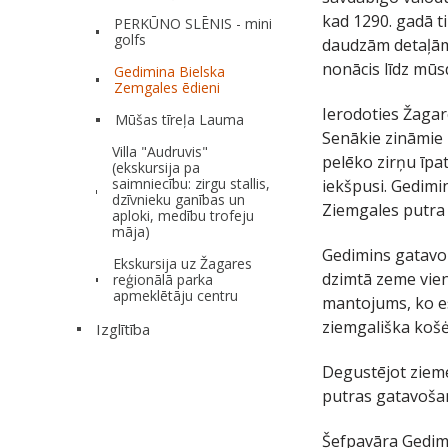
kad 1290. gadā t
PERKŪNO SLĒNIS - mini
golfs
daudzām detaļām 
nonācis līdz mūs
Gedimina Bielska
Zemgales ēdieni
Ierodoties Žagar
Mūšas tīreļa Lauma
Senākie zināmie z
Villa "Audruvis"
pelēko zirņu īpa
(ekskursija pa
saimniecību: zirgu stallis,
iekšpusi. Gedimi
dzīvnieku ganības un
Ziemgales putra ļ
aploki, medību trofeju
māja)
Gedimins gatavo ē
Ekskursija uz Žagares
dzimtā zeme vienm
reģionālā parka
apmeklētāju centru
mantojums, ko es
ziemgališka košė
Izglītība
Degustējot zieme
putras gatavoša
Šefpavāra Gedimi