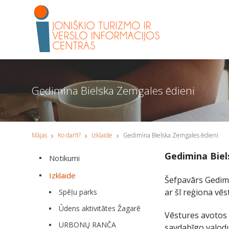
Gedimina Bielska Zemgales ēdieni
Mājas
Ko darīt?
Izklaide
Gedimina Bielska Zemgales ēdieni
Gedimina Biel
Notikumi
Izklaide
Šefpavārs Gedimi
ar šī reģiona vē
Spēļu parks
Ūdens aktivitātes Žagarē
Vēstures avotos Ž
URBONŲ RANČA
savdabīgo valodu