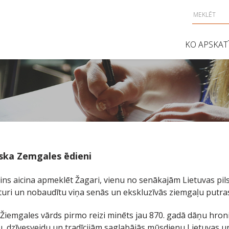
KO APSKAT
ska Zemgales ēdieni
ns aicina apmeklēt Žagari, vienu no senākajām Lietuvas pil
sturi un nobaudītu viņa senās un ekskluzīvās ziemgaļu putras
iemgales vārds pirmo reizi minēts jau 870. gadā dāņu hronikā
, dzīvesveidu un tradīcijām saglabājās mūsdienu Lietuvas un L