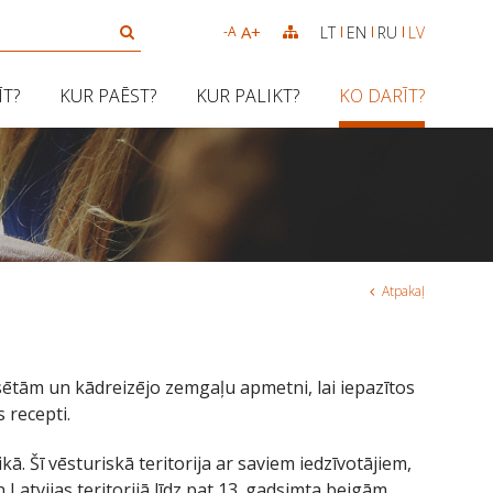
A+
LT
EN
RU
LV
-A
ĪT?
KUR PAĒST?
KUR PALIKT?
KO DARĪT?
Atpakaļ
sētām un kādreizējo zemgaļu apmetni, lai iepazītos
 recepti.
. Šī vēsturiskā teritorija ar saviem iedzīvotājiem,
atvijas teritorijā līdz pat 13. gadsimta beigām,