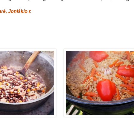
rė, Joniškio r.