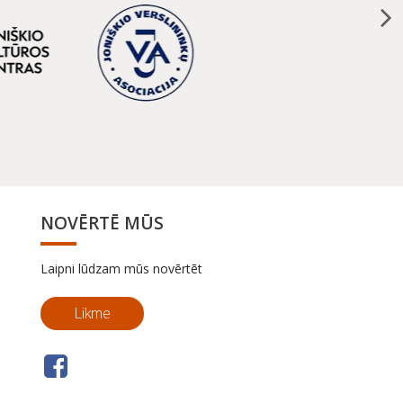
NOVĒRTĒ MŪS
Laipni lūdzam mūs novērtēt
Likme