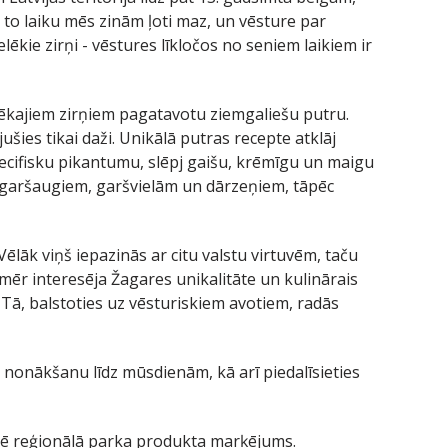
 to laiku mēs zinām ļoti maz, un vēsture par
kie zirņi - vēstures līkločos no seniem laikiem ir
lēkajiem zirņiem pagatavotu ziemgaliešu putru.
šies tikai daži. Unikālā putras recepte atklāj
pecifisku pikantumu, slēpj gaišu, krēmīgu un maigu
 garšaugiem, garšvielām un dārzeņiem, tāpēc
ēlāk viņš iepazinās ar citu valstu virtuvēm, taču
nmēr interesēja Žagares unikalitāte un kulinārais
 Tā, balstoties uz vēsturiskiem avotiem, radās
s nonākšanu līdz mūsdienām, kā arī piedalīsieties
arē reģionālā parka produkta marķējums.