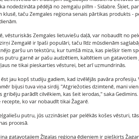
ika nodedzināta pēdējā no zemgaļu pilīm - Sidabre. Šķiet, par
klusē, taču Zemgales reģiona senais pārtikas produkts - pelē
dienām.
ē, vēsturiskās Zemgales lietuviešu daļā, var nobaudīt no pe
irņi Zemgalē ir īpaši populāri, taču līdz mūsdienām saglabāju
tnējo garšu un tekstūru, kur tumšā miza, kas piešķir tiem s
ns putru garnē ar pašu audzētiem, kaltētiem un gatavotiem
aus ne tikai pieskarties vēsturei, bet arī uzmundrinās.
st jau kopš studiju gadiem, kad izvēlējās pavāra profesiju. V
ēr bijusi tuva viņa sirdij. "Atgriežoties dzimtenē, mani vie
 gribēju parādīt cilvēkiem, kas šeit ierodas," saka Gedimins.
 recepte, ko var nobaudīt tikai Žagarē.
ļgaliešu putru, jūs uzzināsiet par pelēkās košes vēsturi, tā
nas procesā.
na gatavotajiem Žīgalas reģiona ēdieniem ir piešķirts Žag