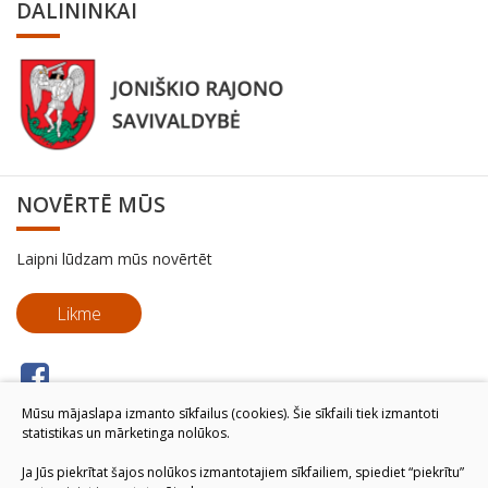
DALININKAI
NOVĒRTĒ MŪS
Laipni lūdzam mūs novērtēt
Likme
Mūsu mājaslapa izmanto sīkfailus (cookies). Šie sīkfaili tiek izmantoti
statistikas un mārketinga nolūkos.
Ja Jūs piekrītat šajos nolūkos izmantotajiem sīkfailiem, spiediet “piekrītu”