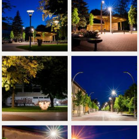
ADĪŠANAS IZGLĪTĪBA VIRTIĒNIJĀ