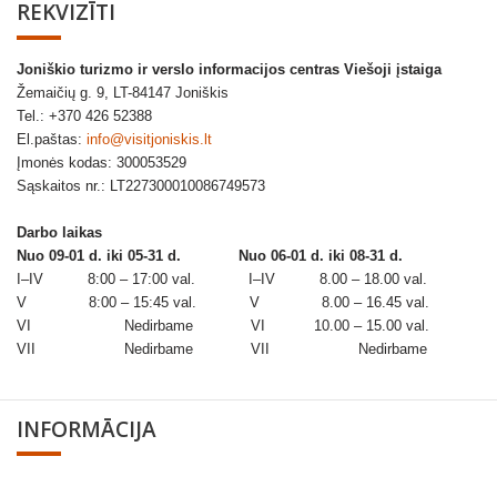
REKVIZĪTI
Joniškio turizmo ir verslo informacijos centras Viešoji įstaiga
Žemaičių g. 9, LT-84147 Joniškis
Tel.: +370 426 52388
El.paštas:
info@visitjoniskis.lt
Įmonės kodas: 300053529
Sąskaitos nr.: LT227300010086749573
Darbo laikas
Nuo 09-01 d. iki 05-31 d.
Nuo 06-01 d. iki 08-31 d.
I–IV 8:00 – 17:00 val. I–IV 8.00 – 18.00 val.
V 8:00 – 15:45 val. V 8.00 – 16.45 val.
VI Nedirbame VI 10.00 – 15.00 val.
VII Nedirbame VII Nedirbame
INFORMĀCIJA